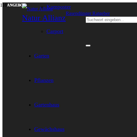
ANGEBOT!
ANGEBOT!
ANGEBOT!
Komposter
Rasendünger Ratgeber
Natur Allianz
Carport
Garten
Pflanzen
Gartenhaus
Gewächshaus