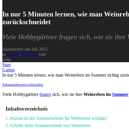
In nur 5 Minuten lernen, wie man Weinre
zurückschneidet
Viele Hobbygärtner fragen sich, wie sie ih
Aktualisiert am
Juli 2025
in
Garten
,
Pflanzen
von
Julia
Start
Garten
In nur 5 Minuten lernen, wie man Weinreben im Sommer richtig zurü
Johannisbeeren schneiden
Viele Hobbygärtner
fragen
sich, wie sie ihre
Weinreben im
Sommer
Inhaltsverzeichnis
Warum ist der Sommerschnitt für Weinreben wichtig?
Schritte beim Sommerschnitt von Weinreben