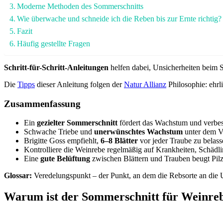
Moderne Methoden des Sommerschnitts
Wie überwache und schneide ich die Reben bis zur Ernte richtig?
Fazit
Häufig gestellte Fragen
Schritt-für-Schritt-Anleitungen
helfen dabei, Unsicherheiten beim S
Die
Tipps
dieser Anleitung folgen der
Natur Allianz
Philosophie: ehrl
Zusammenfassung
Ein
gezielter Sommerschnitt
fördert das Wachstum und verbes
Schwache Triebe und
unerwünschtes Wachstum
unter dem Ve
Brigitte Goss empfiehlt,
6–8 Blätter
vor jeder Traube zu belass
Kontrolliere die Weinrebe regelmäßig auf Krankheiten, Schädl
Eine
gute Belüftung
zwischen Blättern und Trauben beugt Pilz
Glossar:
Veredelungspunkt – der Punkt, an dem die Rebsorte an die U
Warum ist der Sommerschnitt für Weinreb