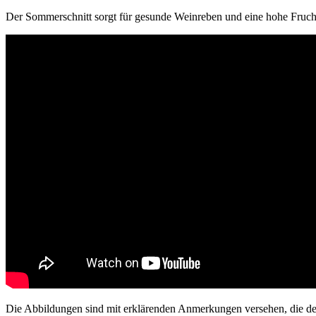
Der Sommerschnitt sorgt für gesunde Weinreben und eine hohe Frucht
Die Abbildungen sind mit erklärenden Anmerkungen versehen, die de