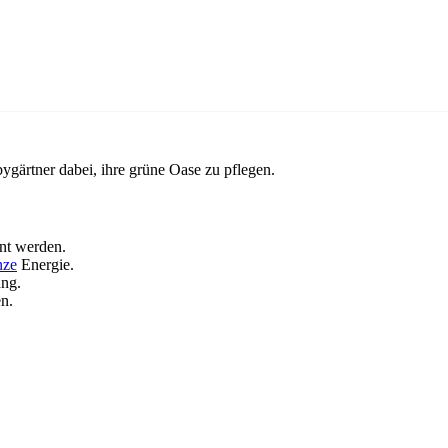
ygärtner dabei, ihre grüne Oase zu pflegen.
rnt werden.
nze
Energie.
ung.
n.