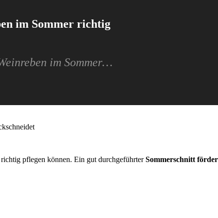
ben im Sommer richtig
re Weinreben im Sommer…
ckschneidet
richtig pflegen können. Ein gut durchgeführter
Sommerschnitt förde