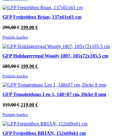
279,90 €
199,00 €.
GFP Freizeitbox Brian, 137x61x61 cm
Ursprünglicher
Aktueller
299,00
€
199,00
€
Preis
Preis
Produkt kaufen
war:
ist:
299,00 €
199,00 €.
GFP Holzlagerregal Woody 1807, 185x72x185.5 cm
Ursprünglicher
Aktueller
289,90
€
199,90
€
Preis
Preis
Produkt kaufen
war:
ist:
289,90 €
199,90 €.
GFP Tomatenhaus Leo 1, 148×87 cm, Dicke 8 mm
Ursprünglicher
Aktueller
319,00
€
219,00
€
Preis
Preis
Produkt kaufen
war:
ist:
319,00 €
219,00 €.
GFP Freizeitbox BRIAN, 152x69x61 cm