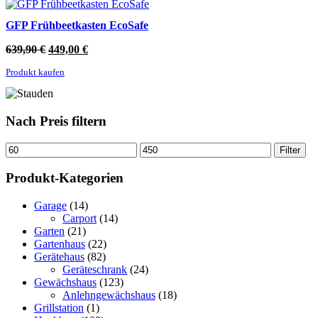
GFP Frühbeetkasten EcoSafe
Ursprünglicher
Aktueller
639,90
€
449,00
€
Preis
Preis
Produkt kaufen
war:
ist:
639,90 €
449,00 €.
Nach Preis filtern
Min.
Max.
Filter
Preis
Preis
Produkt-Kategorien
Garage
(14)
Carport
(14)
Garten
(21)
Gartenhaus
(22)
Gerätehaus
(82)
Geräteschrank
(24)
Gewächshaus
(123)
Anlehngewächshaus
(18)
Grillstation
(1)