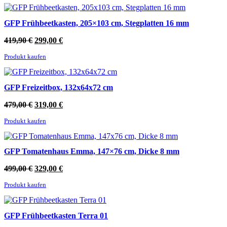
399,00 €
279,00 €.
GFP Frühbeetkasten, 205×103 cm, Stegplatten 16 mm
Ursprünglicher
Aktueller
419,90
€
299,00
€
Preis
Preis
Produkt kaufen
war:
ist:
419,90 €
299,00 €.
GFP Freizeitbox, 132x64x72 cm
Ursprünglicher
Aktueller
479,00
€
319,00
€
Preis
Preis
Produkt kaufen
war:
ist:
479,00 €
319,00 €.
GFP Tomatenhaus Emma, 147×76 cm, Dicke 8 mm
Ursprünglicher
Aktueller
499,00
€
329,00
€
Preis
Preis
Produkt kaufen
war:
ist:
499,00 €
329,00 €.
GFP Frühbeetkasten Terra 01