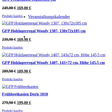
Ursprünglicher
Aktueller
249,00
€
169,00
€
Preis
Preis
Veranstaltungskalender
Produkt kaufen
war:
ist:
249,00 €
169,00 €.
GFP Holzlagerregal Woody 1307, 130x72x185 cm
Ursprünglicher
Aktueller
239,90
€
169,90
€
Preis
Preis
Produkt kaufen
war:
ist:
239,90 €
169,90 €.
GFP Holzlagerregal Woody 1407, 143×72 cm, Höhe 145,5 cm
Ursprünglicher
Aktueller
289,90
€
189,90
€
Preis
Preis
Produkt kaufen
war:
ist:
289,90 €
189,90 €.
Frühbeetkasten Doris 1010
Ursprünglicher
Aktueller
279,90
€
199,00
€
Preis
Preis
Produkt kaufen
war:
ist: