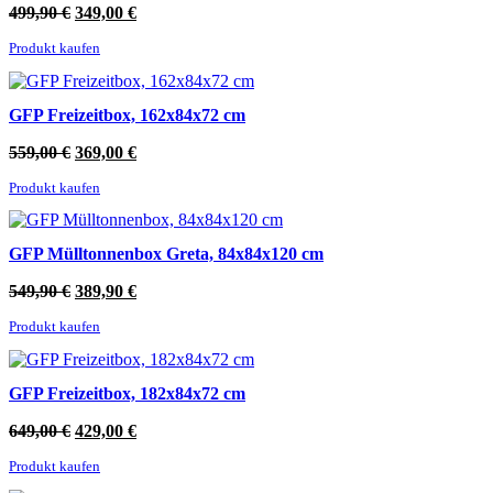
Ursprünglicher
Aktueller
499,90
€
349,00
€
Preis
Preis
Produkt kaufen
war:
ist:
499,90 €
349,00 €.
GFP Freizeitbox, 162x84x72 cm
Ursprünglicher
Aktueller
559,00
€
369,00
€
Preis
Preis
Produkt kaufen
war:
ist:
559,00 €
369,00 €.
GFP Mülltonnenbox Greta, 84x84x120 cm
Ursprünglicher
Aktueller
549,90
€
389,90
€
Preis
Preis
Produkt kaufen
war:
ist:
549,90 €
389,90 €.
GFP Freizeitbox, 182x84x72 cm
Ursprünglicher
Aktueller
649,00
€
429,00
€
Preis
Preis
Produkt kaufen
war:
ist:
649,00 €
429,00 €.