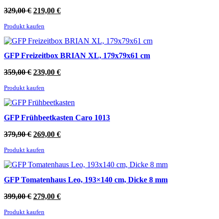
Ursprünglicher
Aktueller
329,00
€
219,00
€
Preis
Preis
Produkt kaufen
war:
ist:
329,00 €
219,00 €.
GFP Freizeitbox BRIAN XL, 179x79x61 cm
Ursprünglicher
Aktueller
359,00
€
239,00
€
Preis
Preis
Produkt kaufen
war:
ist:
359,00 €
239,00 €.
GFP Frühbeetkasten Caro 1013
Ursprünglicher
Aktueller
379,90
€
269,00
€
Preis
Preis
Produkt kaufen
war:
ist:
379,90 €
269,00 €.
GFP Tomatenhaus Leo, 193×140 cm, Dicke 8 mm
Ursprünglicher
Aktueller
399,00
€
279,00
€
Preis
Preis
Produkt kaufen
war:
ist: