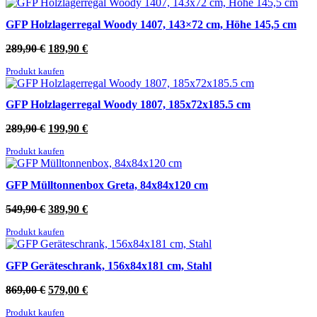
GFP Holzlagerregal Woody 1407, 143×72 cm, Höhe 145,5 cm
Ursprünglicher
Aktueller
289,90
€
189,90
€
Preis
Preis
Produkt kaufen
war:
ist:
289,90 €
189,90 €.
GFP Holzlagerregal Woody 1807, 185x72x185.5 cm
Ursprünglicher
Aktueller
289,90
€
199,90
€
Preis
Preis
Produkt kaufen
war:
ist:
289,90 €
199,90 €.
GFP Mülltonnenbox Greta, 84x84x120 cm
Ursprünglicher
Aktueller
549,90
€
389,90
€
Preis
Preis
Produkt kaufen
war:
ist:
549,90 €
389,90 €.
GFP Geräteschrank, 156x84x181 cm, Stahl
Ursprünglicher
Aktueller
869,00
€
579,00
€
Preis
Preis
Produkt kaufen
war:
ist: