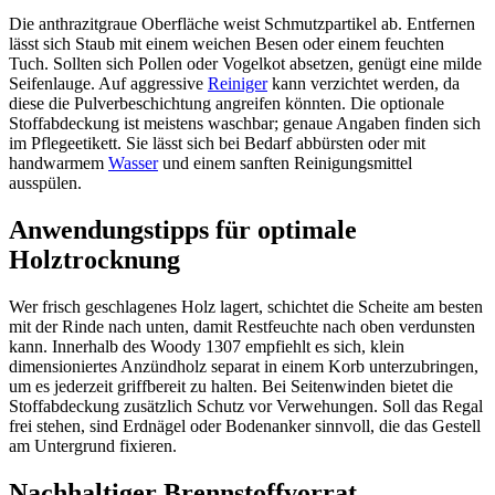
Die anthrazitgraue Oberfläche weist Schmutzpartikel ab. Entfernen
lässt sich Staub mit einem weichen Besen oder einem feuchten
Tuch. Sollten sich Pollen oder Vogelkot absetzen, genügt eine milde
Seifenlauge. Auf aggressive
Reiniger
kann verzichtet werden, da
diese die Pulverbeschichtung angreifen könnten. Die optionale
Stoffabdeckung ist meistens waschbar; genaue Angaben finden sich
im Pflegeetikett. Sie lässt sich bei Bedarf abbürsten oder mit
handwarmem
Wasser
und einem sanften Reinigungsmittel
ausspülen.
Anwendungstipps für optimale
Holztrocknung
Wer frisch geschlagenes Holz lagert, schichtet die Scheite am besten
mit der Rinde nach unten, damit Restfeuchte nach oben verdunsten
kann. Innerhalb des Woody 1307 empfiehlt es sich, klein
dimensioniertes Anzündholz separat in einem Korb unterzubringen,
um es jederzeit griffbereit zu halten. Bei Seitenwinden bietet die
Stoffabdeckung zusätzlich Schutz vor Verwehungen. Soll das Regal
frei stehen, sind Erdnägel oder Bodenanker sinnvoll, die das Gestell
am Untergrund fixieren.
Nachhaltiger Brennstoffvorrat