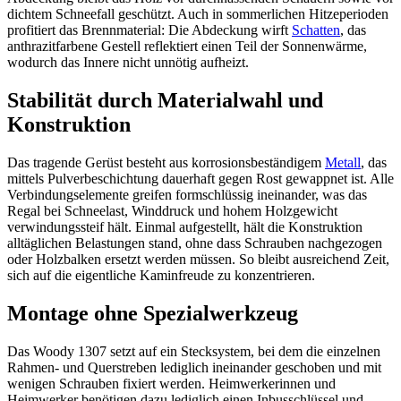
dichtem Schneefall geschützt. Auch in sommerlichen Hitzeperioden
profitiert das Brennmaterial: Die Abdeckung wirft
Schatten
, das
anthrazitfarbene Gestell reflektiert einen Teil der Sonnenwärme,
wodurch das Innere nicht unnötig aufheizt.
Stabilität durch Materialwahl und
Konstruktion
Das tragende Gerüst besteht aus korrosionsbeständigem
Metall
, das
mittels Pulverbeschichtung dauerhaft gegen Rost gewappnet ist. Alle
Verbindungselemente greifen formschlüssig ineinander, was das
Regal bei Schneelast, Winddruck und hohem Holzgewicht
verwindungssteif hält. Einmal aufgestellt, hält die Konstruktion
alltäglichen Belastungen stand, ohne dass Schrauben nachgezogen
oder Holzbalken ersetzt werden müssen. So bleibt ausreichend Zeit,
sich auf die eigentliche Kaminfreude zu konzentrieren.
Montage ohne Spezialwerkzeug
Das Woody 1307 setzt auf ein Stecksystem, bei dem die einzelnen
Rahmen- und Querstreben lediglich ineinander geschoben und mit
wenigen Schrauben fixiert werden. Heimwerkerinnen und
Heimwerker benötigen dazu lediglich einen Inbusschlüssel und