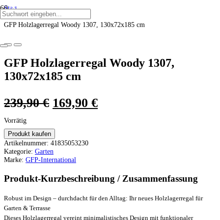
Start
ANGEBOT!
ANGEBOT!
ANGEBOT!
ANGEBOT!
ANGEBOT!
ANGEBOT!
/
GFP Holzlagerregal Woody 1307, 130x72x185 cm
GFP Holzlagerregal Woody 1307,
130x72x185 cm
Ursprünglicher
Aktueller
239,90
€
169,90
€
Preis
Preis
Vorrätig
war:
ist:
Produkt kaufen
Artikelnummer:
41835053230
239,90 €
169,90 €.
Kategorie:
Garten
Marke:
GFP-International
Produkt-Kurzbeschreibung / Zusammenfassung
Robust im Design – durchdacht für den Alltag: Ihr neues Holzlagerregal für
Garten & Terrasse
Dieses Holzlagerregal vereint minimalistisches Design mit funktionaler