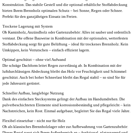
Konstruktion. Das stabile Gestell und die optional erhältliche Stoffabdeckung
bieten Ihrem Brennholz optimalen Schutz – bei Sonne, Regen oder Schnee.
Perfekt für den ganzjährigen Einsatz im Freien.
Trockene Lagerung mit System
Ob Kaminholz, Anzündholz oder Gartenzubehör: Alles ist sauber und ordentlich
verstaut. Die offene Bauweise in Kombination mit der optionalen, wetterfesten
Stoffabdeckung sorgt für gute Belüftung – ideal für trockenes Brennholz. Kein
Umkippen, kein Verrutschen – einfach effizient lagern.
Optimal geschützt – ohne viel Aufwand
Die schräge Dachform leitet Regen zuverlässig ab. In Kombination mit der
luftdurchlässigen Abdeckung bleibt das Holz vor Feuchtigkeit und Schimmel
geschützt. Auch bei hoher Schneelast bleibt das Regal stabil – so sind Sie für
jede Jahreszeit gerüstet.
Schneller Aufbau, langlebige Nutzung
Dank des einfachen Stecksystems gelingt der Aufbau im Handumdrehen. Die
pulverbeschichteten Elemente sind korrosionsbeständig und pflegeleicht – kein
Nachstreichen, kein Rost. Einmal aufgebaut, begleitet Sie das Regal viele Jahre.
Flexibel einsetzbar – nicht nur für Holz
Ob als klassisches Brennholzlager oder zur Aufbewahrung von Gartenzubehör:
Dieses Regal passt sich Ihrem Außenbereich an – funktional, platzsparend und