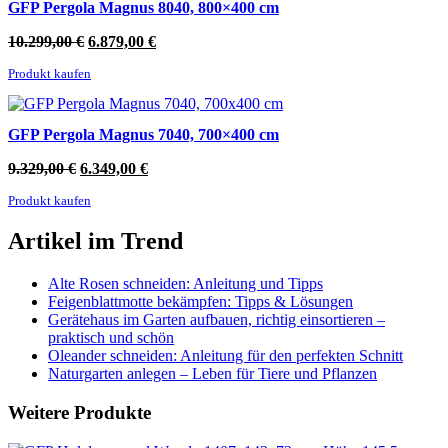
GFP Pergola Magnus 8040, 800×400 cm
Ursprünglicher
Aktueller
10.299,00
€
6.879,00
€
Preis
Preis
Produkt kaufen
war:
ist:
10.299,00 €
6.879,00 €.
GFP Pergola Magnus 7040, 700×400 cm
Ursprünglicher
Aktueller
9.329,00
€
6.349,00
€
Preis
Preis
Produkt kaufen
war:
ist:
9.329,00 €
6.349,00 €.
Artikel im Trend
Alte Rosen schneiden: Anleitung und Tipps
Feigenblattmotte bekämpfen: Tipps & Lösungen
Gerätehaus im Garten aufbauen, richtig einsortieren –
praktisch und schön
Oleander schneiden: Anleitung für den perfekten Schnitt
Naturgarten anlegen – Leben für Tiere und Pflanzen
Weitere Produkte