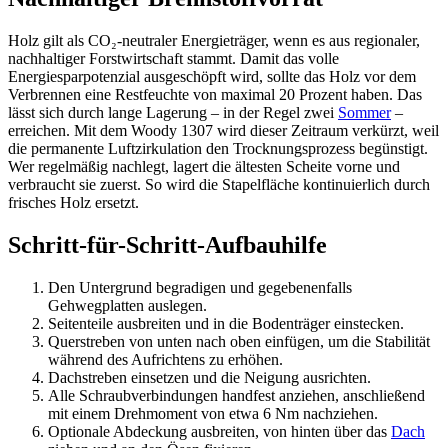
Holz gilt als CO₂-neutraler Energieträger, wenn es aus regionaler,
nachhaltiger Forstwirtschaft stammt. Damit das volle
Energiesparpotenzial ausgeschöpft wird, sollte das Holz vor dem
Verbrennen eine Restfeuchte von maximal 20 Prozent haben. Das
lässt sich durch lange Lagerung – in der Regel zwei
Sommer
–
erreichen. Mit dem Woody 1307 wird dieser Zeitraum verkürzt, weil
die permanente Luftzirkulation den Trocknungsprozess begünstigt.
Wer regelmäßig nachlegt, lagert die ältesten Scheite vorne und
verbraucht sie zuerst. So wird die Stapelfläche kontinuierlich durch
frisches Holz ersetzt.
Schritt-für-Schritt-Aufbauhilfe
Den Untergrund begradigen und gegebenenfalls
Gehwegplatten auslegen.
Seitenteile ausbreiten und in die Bodenträger einstecken.
Querstreben von unten nach oben einfügen, um die Stabilität
während des Aufrichtens zu erhöhen.
Dachstreben einsetzen und die Neigung ausrichten.
Alle Schraubverbindungen handfest anziehen, anschließend
mit einem Drehmoment von etwa 6 Nm nachziehen.
Optionale Abdeckung ausbreiten, von hinten über das
Dach