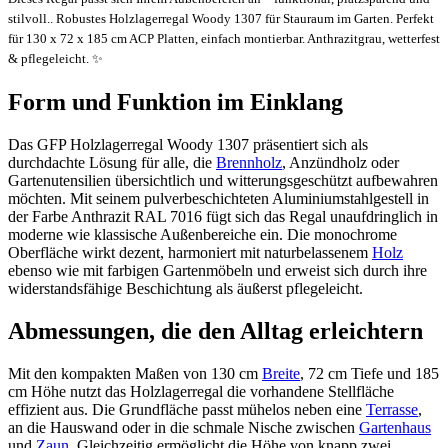
stilvoll.. Robustes Holzlagerregal Woody 1307 für Stauraum im Garten. Perfekt
für 130 x 72 x 185 cm ACP Platten, einfach montierbar. Anthrazitgrau, wetterfest
& pflegeleicht. ✨
Form und Funktion im Einklang
Das GFP Holzlagerregal Woody 1307 präsentiert sich als
durchdachte Lösung für alle, die
Brennholz
, Anzündholz oder
Gartenutensilien übersichtlich und witterungsgeschützt aufbewahren
möchten. Mit seinem pulverbeschichteten Aluminium­stahlgestell in
der Farbe Anthrazit RAL 7016 fügt sich das Regal unaufdringlich in
moderne wie klassische Außenbereiche ein. Die monochrome
Oberfläche wirkt dezent, harmoniert mit naturbelassenem
Holz
ebenso wie mit farbigen Gartenmöbeln und erweist sich durch ihre
widerstandsfähige Beschichtung als äußerst pflegeleicht.
Abmessungen, die den Alltag erleichtern
Mit den kompakten Maßen von 130 cm
Breite
, 72 cm Tiefe und 185
cm Höhe nutzt das Holzlagerregal die vorhandene Stellfläche
effizient aus. Die Grundfläche passt mühelos neben eine
Terrasse
,
an die Hauswand oder in die schmale Nische zwischen
Gartenhaus
und
Zaun
. Gleichzeitig ermöglicht die Höhe von knapp zwei