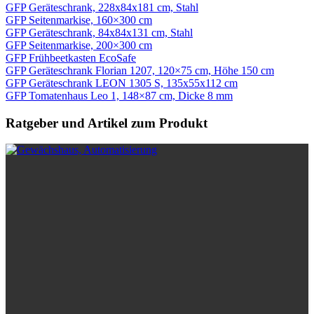
GFP Geräteschrank, 228x84x181 cm, Stahl
869,00 €
579,00 €.
GFP Seitenmarkise, 160×300 cm
GFP Geräteschrank, 84x84x131 cm, Stahl
GFP Seitenmarkise, 200×300 cm
GFP Frühbeetkasten EcoSafe
GFP Geräteschrank Florian 1207, 120×75 cm, Höhe 150 cm
GFP Geräteschrank LEON 1305 S, 135x55x112 cm
GFP Tomatenhaus Leo 1, 148×87 cm, Dicke 8 mm
Ratgeber und Artikel zum Produkt