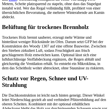
Metern, Scheite platzsparend zu stapeln, ohne dass das Stapelgut
instabil wird. Wer das Regal vollständig füllt, profitiert von einer
übersichtlichen Bevorratung, die mehrere Winterabende am Kamin
abdeckt.
Belüftung für trockenes Brennholz
Trockenes Holz brennt sauberer, erzeugt mehr Wärme und
hinterlässt weniger Rückstände im Ofen. Darum setzt GFP bei der
Konstruktion des Woody 1307 auf eine offene Bauweise. Zwischen
den Streben zirkuliert Luft, sodass Feuchtigkeit aus frisch
geschlagenem Holz entweichen kann. Optional lässt sich eine
luftdurchlässige Stoffabdeckung ergänzen, die Regen abhält und
gleichzeitig die Ventilation erhält. So entsteht ein Mikroklima, in
dem das Scheitholz weiter abtrocknet, ohne Staunässe zu riskieren.
Schutz vor Regen, Schnee und UV-
Strahlung
Die Dachkonstruktion ist leicht nach hinten geneigt. Dieser Winkel
leitet Niederschlag gezielt ab und verhindert Pfützenbildung auf den
oberen Scheiten. Kombiniert mit der optional erhältlichen
Abdeckung bleibt das Holz vor durchnässenden Schauern sowie vor