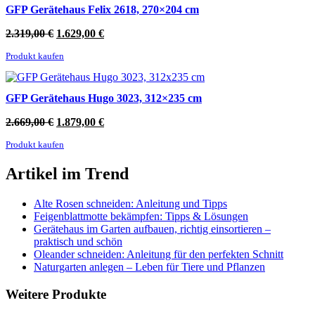
GFP Gerätehaus Felix 2618, 270×204 cm
Ursprünglicher
Aktueller
2.319,00
€
1.629,00
€
Preis
Preis
Produkt kaufen
war:
ist:
2.319,00 €
1.629,00 €.
GFP Gerätehaus Hugo 3023, 312×235 cm
Ursprünglicher
Aktueller
2.669,00
€
1.879,00
€
Preis
Preis
Produkt kaufen
war:
ist:
2.669,00 €
1.879,00 €.
Artikel im Trend
Alte Rosen schneiden: Anleitung und Tipps
Feigenblattmotte bekämpfen: Tipps & Lösungen
Gerätehaus im Garten aufbauen, richtig einsortieren –
praktisch und schön
Oleander schneiden: Anleitung für den perfekten Schnitt
Naturgarten anlegen – Leben für Tiere und Pflanzen
Weitere Produkte