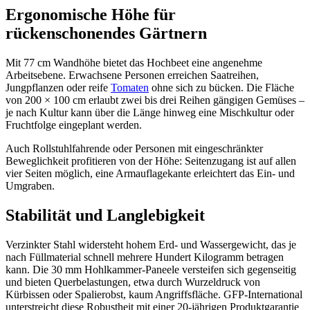
Ergonomische Höhe für
rückenschonendes Gärtnern
Mit 77 cm Wandhöhe bietet das Hochbeet eine angenehme
Arbeitsebene. Erwachsene Personen erreichen Saatreihen,
Jungpflanzen oder reife
Tomaten
ohne sich zu bücken. Die Fläche
von 200 × 100 cm erlaubt zwei bis drei Reihen gängigen Gemüses –
je nach Kultur kann über die Länge hinweg eine Mischkultur oder
Fruchtfolge eingeplant werden.
Auch Rollstuhlfahrende oder Personen mit eingeschränkter
Beweglichkeit profitieren von der Höhe: Seitenzugang ist auf allen
vier Seiten möglich, eine Armauflagekante erleichtert das Ein- und
Umgraben.
Stabilität und Langlebigkeit
Verzinkter Stahl widersteht hohem Erd- und Wassergewicht, das je
nach Füllmaterial schnell mehrere Hundert Kilogramm betragen
kann. Die 30 mm Hohlkammer-Paneele versteifen sich gegenseitig
und bieten Querbelastungen, etwa durch Wurzeldruck von
Kürbissen oder Spalierobst, kaum Angriffsfläche. GFP-International
unterstreicht diese Robustheit mit einer 20-jährigen Produktgarantie