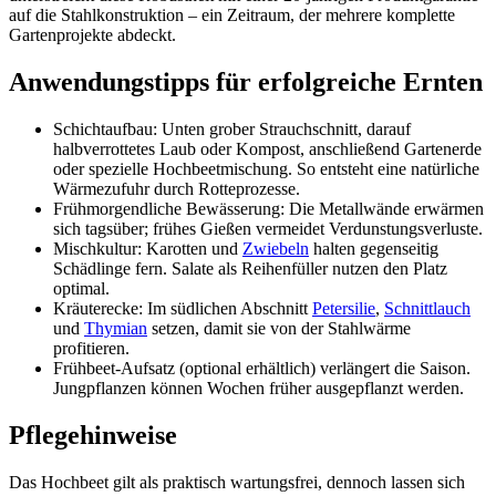
auf die Stahlkonstruktion – ein Zeitraum, der mehrere komplette
Gartenprojekte abdeckt.
Anwendungstipps für erfolgreiche Ernten
Schichtaufbau: Unten grober Strauchschnitt, darauf
halbverrottetes Laub oder Kompost, anschließend Gartenerde
oder spezielle Hochbeetmischung. So entsteht eine natürliche
Wärmezufuhr durch Rotteprozesse.
Frühmorgendliche Bewässerung: Die Metallwände erwärmen
sich tagsüber; frühes Gießen vermeidet Verdunstungsverluste.
Mischkultur: Karotten und
Zwiebeln
halten gegenseitig
Schädlinge fern. Salate als Reihenfüller nutzen den Platz
optimal.
Kräuterecke: Im südlichen Abschnitt
Petersilie
,
Schnittlauch
und
Thymian
setzen, damit sie von der Stahlwärme
profitieren.
Frühbeet-Aufsatz (optional erhältlich) verlängert die Saison.
Jungpflanzen können Wochen früher ausgepflanzt werden.
Pflegehinweise
Das Hochbeet gilt als praktisch wartungsfrei, dennoch lassen sich