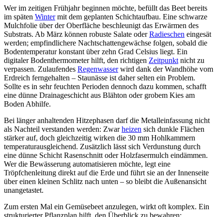
Wer im zeitigen Frühjahr beginnen möchte, befüllt das Beet bereits
im späten
Winter
mit dem geplanten Schichtaufbau. Eine schwarze
Mulchfolie über der Oberfläche beschleunigt das Erwärmen des
Substrats. Ab März können robuste Salate oder
Radieschen
eingesät
werden; empfindlichere Nachtschattengewächse folgen, sobald die
Bodentemperatur konstant über zehn Grad Celsius liegt. Ein
digitaler Bodenthermometer hilft, den richtigen
Zeitpunkt
nicht zu
verpassen. Zulaufendes
Regenwasser
wird dank der Wandhöhe vom
Erdreich ferngehalten – Staunässe ist daher selten ein Problem.
Sollte es in sehr feuchten Perioden dennoch dazu kommen, schafft
eine dünne Drainageschicht aus Blähton oder grobem Kies am
Boden Abhilfe.
Bei länger anhaltenden Hitzephasen darf die Metalleinfassung nicht
als Nachteil verstanden werden: Zwar
heizen
sich dunkle Flächen
stärker auf, doch gleichzeitig wirken die 30 mm Hohlkammern
temperaturausgleichend. Zusätzlich lässt sich Verdunstung durch
eine dünne Schicht Rasenschnitt oder Holzfasermulch eindämmen.
Wer die Bewässerung automatisieren möchte, legt eine
Tröpfchenleitung direkt auf die Erde und führt sie an der Innenseite
über einen kleinen Schlitz nach unten – so bleibt die Außenansicht
unangetastet.
Zum ersten Mal ein Gemüsebeet anzulegen, wirkt oft komplex. Ein
strukturierter Pflanzplan hilft, den Überblick zu bewahren: