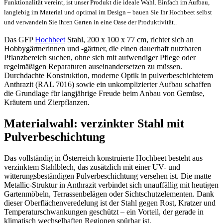
Funktionalität vereint, ist unser Produkt die ideale Wahl. Einfach im Aufbau,
langlebig im Material und optimal im Design – bauen Sie Ihr Hochbeet selbst
und verwandeln Sie Ihren Garten in eine Oase der Produktivität..
Das GFP
Hochbeet
Stahl, 200 x 100 x 77 cm, richtet sich an
Hobbygärtnerinnen und -gärtner, die einen dauerhaft nutzbaren
Pflanzbereich suchen, ohne sich mit aufwendiger Pflege oder
regelmäßigen Reparaturen auseinandersetzen zu müssen.
Durchdachte Konstruktion, moderne Optik in pulverbeschichtetem
Anthrazit (RAL 7016) sowie ein unkomplizierter Aufbau schaffen
die Grundlage für langjährige Freude beim Anbau von Gemüse,
Kräutern und Zierpflanzen.
Materialwahl: verzinkter Stahl mit
Pulverbeschichtung
Das vollständig in Österreich konstruierte Hochbeet besteht aus
verzinktem Stahlblech, das zusätzlich mit einer UV- und
witterungsbeständigen Pulverbeschichtung versehen ist. Die matte
Metallic-Struktur in Anthrazit verbindet sich unauffällig mit heutigen
Gartenmöbeln, Terrassenbelägen oder Sichtschutzelementen. Dank
dieser Oberflächenveredelung ist der Stahl gegen Rost, Kratzer und
Temperaturschwankungen geschützt – ein Vorteil, der gerade in
klimatisch wechselhaften Regionen spürbar ist.