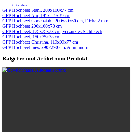
Preis
Preis
Produkt kaufen
war:
ist:
GFP Hochbeet Stahl, 200x100x77 cm
719,00 €
469,00 €.
GFP Hochbeet Alu, 195x119x39 cm
GFP Hochbeet Cortenstahl, 200x80x60 cm, Dicke 2 mm
GFP Hochbeet 200x100x78 cm
GFP Hochbeet, 175x75x78 cm, verzinktes Stahlblech
GFP Hochbeet, 150x75x78 cm
GFP Hochbeet Christina, 119x99x77 cm
GFP Hochbeet Ines, 290×290 cm, Aluminium
Ratgeber und Artikel zum Produkt