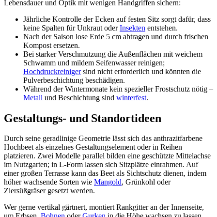
Lebensdauer und Optik mit wenigen Handgriffen sichern:
Jährliche Kontrolle der Ecken auf festen Sitz sorgt dafür, dass
keine Spalten für Unkraut oder
Insekten
entstehen.
Nach der Saison lose Erde 5 cm abtragen und durch frischen
Kompost ersetzen.
Bei starker Verschmutzung die Außenflächen mit weichem
Schwamm und mildem Seifenwasser reinigen;
Hochdruckreiniger
sind nicht erforderlich und könnten die
Pulverbeschichtung beschädigen.
Während der Wintermonate kein spezieller Frostschutz nötig –
Metall
und Beschichtung sind
winterfest
.
Gestaltungs- und Standortideen
Durch seine geradlinige Geometrie lässt sich das anthrazitfarbene
Hochbeet als einzelnes Gestaltungselement oder in Reihen
platzieren. Zwei Modelle parallel bilden eine geschützte Mittelachse
im Nutzgarten; in L-Form lassen sich Sitzplätze einrahmen. Auf
einer großen Terrasse kann das Beet als Sichtschutz dienen, indem
höher wachsende Sorten wie
Mangold
, Grünkohl oder
Ziersüßgräser gesetzt werden.
Wer gerne vertikal gärtnert, montiert Rankgitter an der Innenseite,
um Erbsen,
Bohnen
oder
Gurken
in die Höhe wachsen zu lassen.