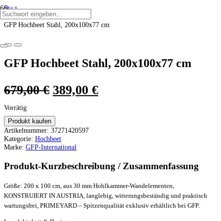
Start
ANGEBOT!
ANGEBOT!
ANGEBOT!
ANGEBOT!
ANGEBOT!
ANGEBOT!
/
GFP Hochbeet Stahl, 200x100x77 cm
GFP Hochbeet Stahl, 200x100x77 cm
Ursprünglicher
Aktueller
679,00
€
389,00
€
Preis
Preis
Vorrätig
war:
ist:
Produkt kaufen
Artikelnummer:
37271420597
679,00 €
389,00 €.
Kategorie:
Hochbeet
Marke:
GFP-International
Produkt-Kurzbeschreibung / Zusammenfassung
Größe: 200 x 100 cm, aus 30 mm Hohlkammer-Wandelementen,
KONSTRUIERT IN AUSTRIA, langlebig, witterungsbeständig und praktisch
wartungsfrei, PRIMEYARD – Spitzenqualität exklusiv erhältlich bei GFP.