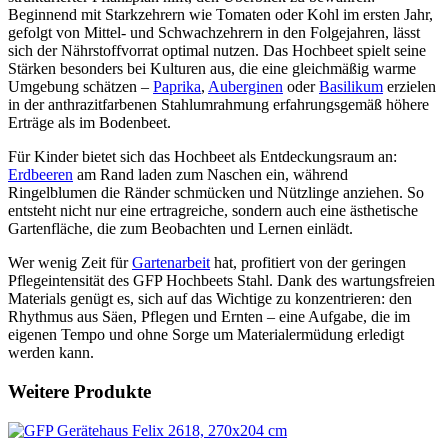
Beginnend mit Starkzehrern wie Tomaten oder Kohl im ersten Jahr,
gefolgt von Mittel- und Schwachzehrern in den Folgejahren, lässt
sich der Nährstoffvorrat optimal nutzen. Das Hochbeet spielt seine
Stärken besonders bei Kulturen aus, die eine gleichmäßig warme
Umgebung schätzen –
Paprika
,
Auberginen
oder
Basilikum
erzielen
in der anthrazitfarbenen Stahlumrahmung erfahrungsgemäß höhere
Erträge als im Bodenbeet.
Für Kinder bietet sich das Hochbeet als Entdeckungsraum an:
Erdbeeren
am Rand laden zum Naschen ein, während
Ringelblumen die Ränder schmücken und Nützlinge anziehen. So
entsteht nicht nur eine ertragreiche, sondern auch eine ästhetische
Gartenfläche, die zum Beobachten und Lernen einlädt.
Wer wenig Zeit für
Gartenarbeit
hat, profitiert von der geringen
Pflegeintensität des GFP Hochbeets Stahl. Dank des wartungsfreien
Materials genügt es, sich auf das Wichtige zu konzentrieren: den
Rhythmus aus Säen, Pflegen und Ernten – eine Aufgabe, die im
eigenen Tempo und ohne Sorge um Materialermüdung erledigt
werden kann.
Weitere Produkte