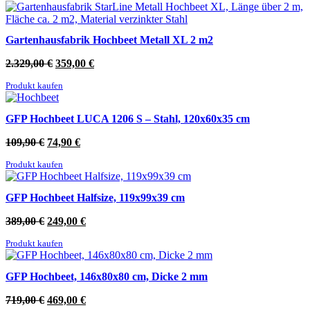
Gartenhausfabrik Hochbeet Metall XL 2 m2
Ursprünglicher
Aktueller
2.329,00
€
359,00
€
Preis
Preis
Produkt kaufen
war:
ist:
2.329,00 €
359,00 €.
GFP Hochbeet LUCA 1206 S – Stahl, 120x60x35 cm
Ursprünglicher
Aktueller
109,90
€
74,90
€
Preis
Preis
Produkt kaufen
war:
ist:
109,90 €
74,90 €.
GFP Hochbeet Halfsize, 119x99x39 cm
Ursprünglicher
Aktueller
389,00
€
249,00
€
Preis
Preis
Produkt kaufen
war:
ist:
389,00 €
249,00 €.
GFP Hochbeet, 146x80x80 cm, Dicke 2 mm
Ursprünglicher
Aktueller
719,00
€
469,00
€