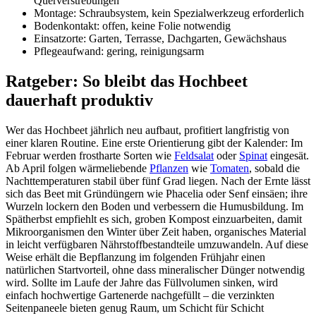
Querverstrebungen
Montage: Schraubsystem, kein Spezialwerkzeug erforderlich
Bodenkontakt: offen, keine Folie notwendig
Einsatzorte: Garten, Terrasse, Dachgarten, Gewächshaus
Pflegeaufwand: gering, reinigungsarm
Ratgeber: So bleibt das Hochbeet
dauerhaft produktiv
Wer das Hochbeet jährlich neu aufbaut, profitiert langfristig von
einer klaren Routine. Eine erste Orientierung gibt der Kalender: Im
Februar werden frostharte Sorten wie
Feldsalat
oder
Spinat
eingesät.
Ab April folgen wärmeliebende
Pflanzen
wie
Tomaten
, sobald die
Nachttemperaturen stabil über fünf Grad liegen. Nach der Ernte lässt
sich das Beet mit Gründüngern wie Phacelia oder Senf einsäen; ihre
Wurzeln lockern den Boden und verbessern die Humusbildung. Im
Spätherbst empfiehlt es sich, groben Kompost einzuarbeiten, damit
Mikroorganismen den Winter über Zeit haben, organisches Material
in leicht verfügbaren Nährstoffbestandteile umzuwandeln. Auf diese
Weise erhält die Bepflanzung im folgenden Frühjahr einen
natürlichen Startvorteil, ohne dass mineralischer Dünger notwendig
wird. Sollte im Laufe der Jahre das Füllvolumen sinken, wird
einfach hochwertige Gartenerde nachgefüllt – die verzinkten
Seitenpaneele bieten genug Raum, um Schicht für Schicht