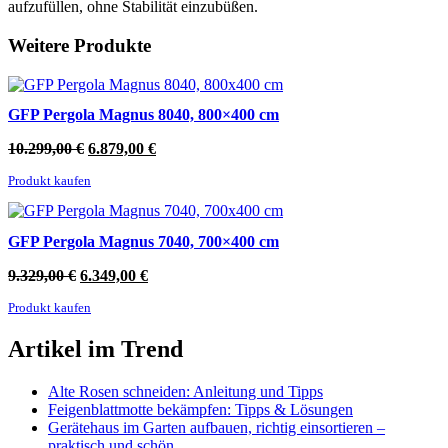
aufzufüllen, ohne Stabilität einzubüßen.
Weitere Produkte
GFP Pergola Magnus 8040, 800×400 cm
Ursprünglicher
Aktueller
10.299,00
€
6.879,00
€
Preis
Preis
Produkt kaufen
war:
ist:
10.299,00 €
6.879,00 €.
GFP Pergola Magnus 7040, 700×400 cm
Ursprünglicher
Aktueller
9.329,00
€
6.349,00
€
Preis
Preis
Produkt kaufen
war:
ist:
9.329,00 €
6.349,00 €.
Artikel im Trend
Alte Rosen schneiden: Anleitung und Tipps
Feigenblattmotte bekämpfen: Tipps & Lösungen
Gerätehaus im Garten aufbauen, richtig einsortieren –
praktisch und schön