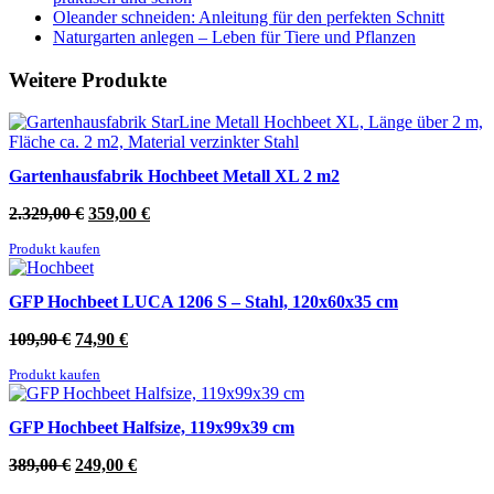
Oleander schneiden: Anleitung für den perfekten Schnitt
Naturgarten anlegen – Leben für Tiere und Pflanzen
Weitere Produkte
Gartenhausfabrik Hochbeet Metall XL 2 m2
Ursprünglicher
Aktueller
2.329,00
€
359,00
€
Preis
Preis
Produkt kaufen
war:
ist:
2.329,00 €
359,00 €.
GFP Hochbeet LUCA 1206 S – Stahl, 120x60x35 cm
Ursprünglicher
Aktueller
109,90
€
74,90
€
Preis
Preis
Produkt kaufen
war:
ist:
109,90 €
74,90 €.
GFP Hochbeet Halfsize, 119x99x39 cm
Ursprünglicher
Aktueller
389,00
€
249,00
€
Preis
Preis