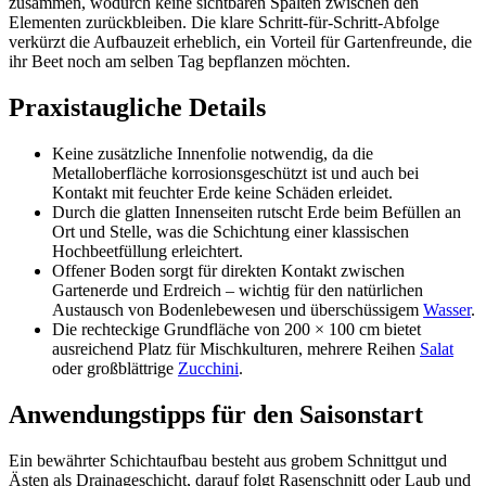
zusammen, wodurch keine sichtbaren Spalten zwischen den
Elementen zurückbleiben. Die klare Schritt-für-Schritt-Abfolge
verkürzt die Aufbauzeit erheblich, ein Vorteil für Gartenfreunde, die
ihr Beet noch am selben Tag bepflanzen möchten.
Praxistaugliche Details
Keine zusätzliche Innenfolie notwendig, da die
Metalloberfläche korrosionsgeschützt ist und auch bei
Kontakt mit feuchter Erde keine Schäden erleidet.
Durch die glatten Innenseiten rutscht Erde beim Befüllen an
Ort und Stelle, was die Schichtung einer klassischen
Hochbeetfüllung erleichtert.
Offener Boden sorgt für direkten Kontakt zwischen
Gartenerde und Erdreich – wichtig für den natürlichen
Austausch von Bodenlebewesen und überschüssigem
Wasser
.
Die rechteckige Grundfläche von 200 × 100 cm bietet
ausreichend Platz für Mischkulturen, mehrere Reihen
Salat
oder großblättrige
Zucchini
.
Anwendungstipps für den Saisonstart
Ein bewährter Schichtaufbau besteht aus grobem Schnittgut und
Ästen als Drainageschicht, darauf folgt Rasenschnitt oder Laub und