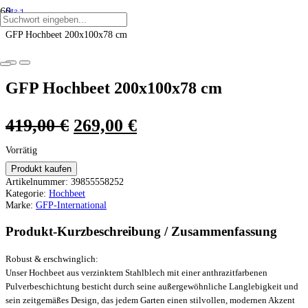
Start
ANGEBOT!
ANGEBOT!
ANGEBOT!
ANGEBOT!
ANGEBOT!
ANGEBOT!
/
GFP Hochbeet 200x100x78 cm
GFP Hochbeet 200x100x78 cm
Ursprünglicher
Aktueller
419,00
€
269,00
€
Preis
Preis
Vorrätig
war:
ist:
Produkt kaufen
Artikelnummer:
39855558252
419,00 €
269,00 €.
Kategorie:
Hochbeet
Marke:
GFP-International
Produkt-Kurzbeschreibung / Zusammenfassung
Robust & erschwinglich:
Unser Hochbeet aus verzinktem Stahlblech mit einer anthrazitfarbenen
Pulverbeschichtung besticht durch seine außergewöhnliche Langlebigkeit und
sein zeitgemäßes Design, das jedem Garten einen stilvollen, modernen Akzent