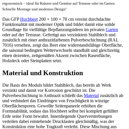
ergonomisch – ideal für Kräuter und Gemüse auf Terrasse oder im Garten.
Schnelle Montage und modernes Design!
Das GFP
Hochbeet
200 × 100 × 78 cm vereint durchdachte
Funktionalität mit moderner Optik und bildet damit eine solide
Grundlage für vielfältige Bepflanzungsideen im privaten
Garten
oder auf der Terrasse. Gefertigt aus verzinktem Stahlblech und
zusätzlich mit einer anthrazitfarbenen Pulverbeschichtung (RAL
7016) versehen, zeigt das Beet eine widerstandsfähige Oberfläche,
die saisonal bedingten Wetterwechseln standhält und gleichzeitig
einen dezenten, zeitgemäßen Akzent zwischen Rasenfläche,
Holzdeck oder Steinplatten setzt.
Material und Konstruktion
Die Basis des Moduls bildet Stahlblech, das bereits ab Werk
verzinkt und damit vor Korrosion geschützt ist. Die
Pulverbeschichtung in Anthrazit schließt das
Material
zusätzlich ab
und verhindert das Eindringen von Feuchtigkeit in winzige
Oberflächenporen. Gewellte Seitenpaneele erhöhen die
Formstabilität, sodass das Hochbeet selbst bei komplett gefüllter
Erde seine Form bewahrt. Innenliegende Querverstrebungen
verteilen dabei entstehende Drucklasten gleichmäßig, was der
Konstruktion eine hohe Tragkraft verleiht. Diese Mischung aus