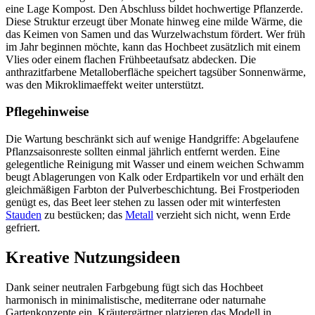
eine Lage Kompost. Den Abschluss bildet hochwertige Pflanzerde.
Diese Struktur erzeugt über Monate hinweg eine milde Wärme, die
das Keimen von Samen und das Wurzelwachstum fördert. Wer früh
im Jahr beginnen möchte, kann das Hochbeet zusätzlich mit einem
Vlies oder einem flachen Frühbeetaufsatz abdecken. Die
anthrazitfarbene Metalloberfläche speichert tagsüber Sonnenwärme,
was den Mikroklimaeffekt weiter unterstützt.
Pflegehinweise
Die Wartung beschränkt sich auf wenige Handgriffe: Abgelaufene
Pflanzsaisonreste sollten einmal jährlich entfernt werden. Eine
gelegentliche Reinigung mit Wasser und einem weichen Schwamm
beugt Ablagerungen von Kalk oder Erdpartikeln vor und erhält den
gleichmäßigen Farbton der Pulverbeschichtung. Bei Frostperioden
genügt es, das Beet leer stehen zu lassen oder mit winterfesten
Stauden
zu bestücken; das
Metall
verzieht sich nicht, wenn Erde
gefriert.
Kreative Nutzungsideen
Dank seiner neutralen Farbgebung fügt sich das Hochbeet
harmonisch in minimalistische, mediterrane oder naturnahe
Gartenkonzepte ein. Kräutergärtner platzieren das Modell in