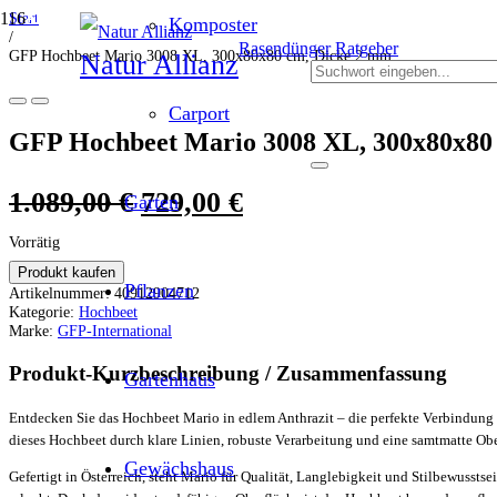
Start
ANGEBOT!
ANGEBOT!
ANGEBOT!
ANGEBOT!
ANGEBOT!
ANGEBOT!
Komposter
/
Rasendünger Ratgeber
GFP Hochbeet Mario 3008 XL, 300x80x80 cm, Dicke 2 mm
Natur Allianz
Carport
GFP Hochbeet Mario 3008 XL, 300x80x80
Ursprünglicher
Aktueller
1.089,00
€
729,00
€
Garten
Preis
Preis
Vorrätig
war:
ist:
Produkt kaufen
Pflanzen
Artikelnummer:
40912904712
1.089,00 €
729,00 €.
Kategorie:
Hochbeet
Marke:
GFP-International
Produkt-Kurzbeschreibung / Zusammenfassung
Gartenhaus
Entdecken Sie das Hochbeet Mario in edlem Anthrazit – die perfekte Verbindun
dieses Hochbeet durch klare Linien, robuste Verarbeitung und eine samtmatte Ober
Gewächshaus
Gefertigt in Österreich, steht Mario für Qualität, Langlebigkeit und Stilbewus