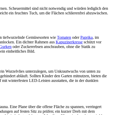
ernen. Scheuermittel sind nicht notwendig und würden lediglich den
eicht ein feuchtes Tuch, um die Flächen schlierenfrei abzuwischen.
hen tiefwurzelnde Gemüsesorten wie
Tomaten
oder
Paprika
, im
r anlocken. Ein dichter Rahmen aus
Kapuzinerkresse
schützt vor
Gurken
oder Zuckererbsen anschrauben, ohne die Statik zu
in einheitliches Bild.
l ein Wurzelvlies unterzulegen, um Unkrautwuchs von unten zu
gehindert abläuft. Sollten Kinder den Garten mitnutzen, bieten die
mit winterfesten LED-Leisten ausstatten, die in der dunklen
fauna. Eine Plane über die offene Fläche zu spannen, verringert
ndungen auf festen Sitz zu prüfen; ein kurzer Dreh mit dem