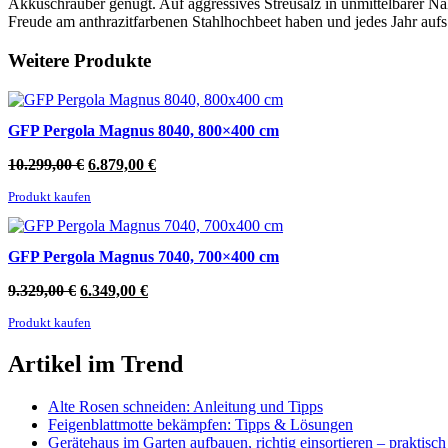
Akkuschrauber genügt. Auf aggressives Streusalz in unmittelbarer Näh
Freude am anthrazitfarbenen Stahlhochbeet haben und jedes Jahr auf
Weitere Produkte
GFP Pergola Magnus 8040, 800×400 cm
Ursprünglicher
Aktueller
10.299,00
€
6.879,00
€
Preis
Preis
Produkt kaufen
war:
ist:
10.299,00 €
6.879,00 €.
GFP Pergola Magnus 7040, 700×400 cm
Ursprünglicher
Aktueller
9.329,00
€
6.349,00
€
Preis
Preis
Produkt kaufen
war:
ist:
9.329,00 €
6.349,00 €.
Artikel im Trend
Alte Rosen schneiden: Anleitung und Tipps
Feigenblattmotte bekämpfen: Tipps & Lösungen
Gerätehaus im Garten aufbauen, richtig einsortieren – praktisc