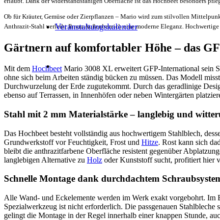
erlaubt. Dank der widerstandsfähigen Oberfläche ist das Hochbeet besonders pfleg
Ob für Kräuter, Gemüse oder Zierpflanzen – Mario wird zum stilvollen Mittelpun
Veranstaltungskalender
Anthrazit-Stahl verleiht Ihrem Außenbereich eine moderne Eleganz. Hochwertige P
Gärtnern auf komfortabler Höhe – das G
Mit dem
Hochbeet
Mario 3008 XL erweitert GFP-International sein S
ohne sich beim Arbeiten ständig bücken zu müssen. Das Modell misst
Durchwurzelung der Erde zugutekommt. Durch das geradlinige Design 
ebenso auf Terrassen, in Innenhöfen oder neben Wintergärten platzier
Stahl mit 2 mm Materialstärke – langlebig und witte
Das Hochbeet besteht vollständig aus hochwertigem Stahlblech, desse
Grundwerkstoff vor Feuchtigkeit, Frost und
Hitze
. Rost kann sich da
bleibt die anthrazitfarbene Oberfläche resistent gegenüber Abplatzu
langlebigen Alternative zu
Holz
oder Kunststoff sucht, profitiert hier
Schnelle Montage dank durchdachtem Schraubsyste
Alle Wand- und Eckelemente werden im Werk exakt vorgebohrt. Im Ba
Spezialwerkzeug ist nicht erforderlich. Die passgenauen Stahlbleche 
gelingt die Montage in der Regel innerhalb einer knappen Stunde, a