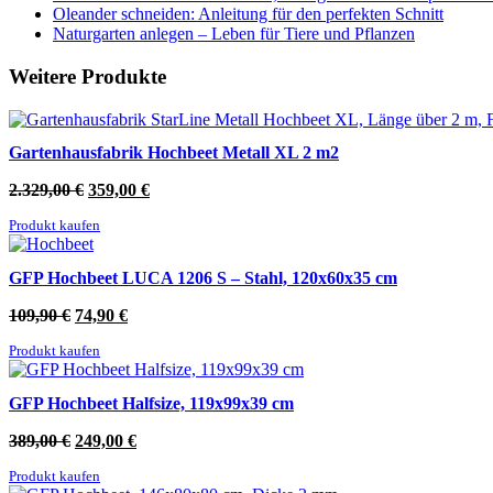
Oleander schneiden: Anleitung für den perfekten Schnitt
Naturgarten anlegen – Leben für Tiere und Pflanzen
Weitere Produkte
Gartenhausfabrik Hochbeet Metall XL 2 m2
Ursprünglicher
Aktueller
2.329,00
€
359,00
€
Preis
Preis
Produkt kaufen
war:
ist:
2.329,00 €
359,00 €.
GFP Hochbeet LUCA 1206 S – Stahl, 120x60x35 cm
Ursprünglicher
Aktueller
109,90
€
74,90
€
Preis
Preis
Produkt kaufen
war:
ist:
109,90 €
74,90 €.
GFP Hochbeet Halfsize, 119x99x39 cm
Ursprünglicher
Aktueller
389,00
€
249,00
€
Preis
Preis
Produkt kaufen
war:
ist: