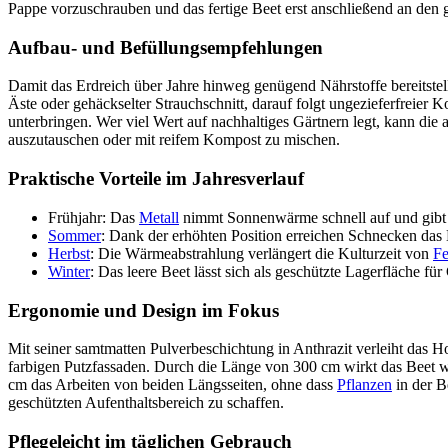
Pappe vorzuschrauben und das fertige Beet erst anschließend an den 
Aufbau- und Befüllungsempfehlungen
Damit das Erdreich über Jahre hinweg genügend Nährstoffe bereitstel
Äste oder gehäckselter Strauchschnitt, darauf folgt ungezieferfreier 
unterbringen. Wer viel Wert auf nachhaltiges Gärtnern legt, kann die
auszutauschen oder mit reifem Kompost zu mischen.
Praktische Vorteile im Jahresverlauf
Frühjahr: Das
Metall
nimmt Sonnenwärme schnell auf und gibt 
Sommer
: Dank der erhöhten Position erreichen Schnecken das 
Herbst
: Die Wärmeabstrahlung verlängert die Kulturzeit von
Fe
Winter
: Das leere Beet lässt sich als geschützte Lagerfläche fü
Ergonomie und Design im Fokus
Mit seiner samtmatten Pulverbeschichtung in Anthrazit verleiht das
farbigen Putzfassaden. Durch die Länge von 300 cm wirkt das Beet wie
cm das Arbeiten von beiden Längsseiten, ohne dass
Pflanzen
in der B
geschützten Aufenthaltsbereich zu schaffen.
Pflegeleicht im täglichen Gebrauch