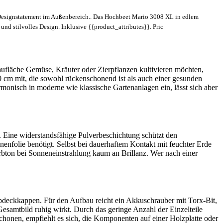
es Designstatement im Außenbereich.. Das Hochbeet Mario 3008 XL in edlem
nd stilvolles Design. Inklusive {{product_attributes}}. Pric
aufläche Gemüse, Kräuter oder Zierpflanzen kultivieren möchten,
 cm mit, die sowohl rückenschonend ist als auch einer gesunden
onisch in moderne wie klassische Gartenanlagen ein, lässt sich aber
. Eine widerstandsfähige Pulverbeschichtung schützt den
enfolie benötigt. Selbst bei dauerhaftem Kontakt mit feuchter Erde
Farbton bei Sonneneinstrahlung kaum an Brillanz. Wer nach einer
bdeckkappen. Für den Aufbau reicht ein Akkuschrauber mit Torx-Bit,
Gesamtbild ruhig wirkt. Durch das geringe Anzahl der Einzelteile
chonen, empfiehlt es sich, die Komponenten auf einer Holzplatte oder