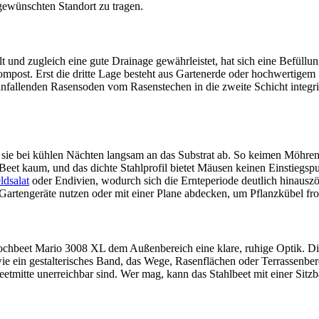
gewünschten Standort zu tragen.
lt und zugleich eine gute Drainage gewährleistet, hat sich eine Befü
Kompost. Erst die dritte Lage besteht aus Gartenerde oder hochwertigem 
 anfallenden Rasensoden vom Rasenstechen in die zweite Schicht integr
sie bei kühlen Nächten langsam an das Substrat ab. So keimen Möhre
Beet kaum, und das dichte Stahlprofil bietet Mäusen keinen Einstiegsp
ldsalat
oder Endivien, wodurch sich die Ernteperiode deutlich hinauszög
r Gartengeräte nutzen oder mit einer Plane abdecken, um Pflanzkübel fros
 Hochbeet Mario 3008 XL dem Außenbereich eine klare, ruhige Optik. D
 ein gestalterisches Band, das Wege, Rasenflächen oder Terrassenbereic
eetmitte unerreichbar sind. Wer mag, kann das Stahlbeet mit einer Sitz