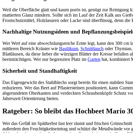
Weil die Oberfläche glatt und kaum porös ist, genügt zur Reinigung k
mattierten Glanz mindern. Sollte sich im Lauf der Zeit Kalk aus Gieß
Frostschutzmittel, Holzlasuren oder Lacke sind überflüssig, denn die 
Nachhaltige Nutzungsideen und Bepflanzungsbeispiel
Wer Wert auf eine abwechslungsreiche Ernte legt, kann den 300 cm l
mittleren Bereich Kräuter wie
Basilikum
,
Schnittlauch
oder Thymian, w
Blattläusen, da diese lieber die würzigen Blätter der Kresse befallen
beeinträchtigen. Wer nur begrenzten Platz im
Garten
hat, kombiniert M
Sicherheit und Standhaftigkeit
Das Eigengewicht des Stahlblechs sorgt bereits für einen stabilen S
reduzieren. Wer das Beet auf Pflastersteinen positioniert, kann Gumm
abgerundeten Oberkanten und verdeckten Schraubenköpfe Schutz vor Ve
Jahreszeit Orientierung bieten.
Ratgeber: So bleibt das Hochbeet Mario 30
Wer das Gefäß im Spätherbst fast leer räumt und frischen Grünschnitt 
außerdem den Feuchtigkeitseintrag und schützt die Metallwände vor ge