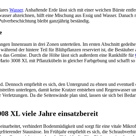
lares
Wasser
. Anhaftende Erde lässt sich mit einer weichen Bürste entf
wasser abzeichnen, hilft eine Mischung aus Essig und Wasser. Danach r
Pulverbeschichtung bleibt ganzjährig beständig.
e
angen Innenraum in drei Zonen unterteilen. Im ersten Abschnitt gedei
ährend der hintere Teil für Blühpflanzen reserviert ist, die Bestäube
 als das Gemüse. Durch die Höhe lässt sich außerdem eine Rankhilfe für
ario 3008 XL mit Pflanzkübeln in gleicher Farbgebung und schafft so e
tand. Dennoch empfiehlt es sich, den Untergrund zu ebnen und eventuel
istreifen unterlegen, damit keine Kratzer entstehen und Regenwasser un
rletzungen. Da die Seitenwände plan sind, lassen sie sich bei Bedarf 
08 XL viele Jahre einsatzbereit
einarbeitet, verhindert Bodenmüdigkeit und sorgt für eine vitale Mikro
frierender Staunässe. Im Frühjahr empfiehlt es sich, die Schraubverbi