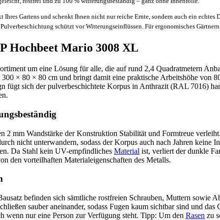
eleicht, rostfrei und zu 100 % witterungsbeständig – ganz ohne Innenfolie.
kt Ihres Gartens und schenkt Ihnen nicht nur reiche Ernte, sondern auch ein echt
ulverbeschichtung schützt vor Witterungseinflüssen. Für ergonomisches Gärtnern u
FP Hochbeet Mario 3008 XL
ortiment um eine Lösung für alle, die auf rund 2,4 Quadratmetern Anb
 300 × 80 × 80 cm und bringt damit eine praktische Arbeitshöhe von 80
fügt sich der pulverbeschichtete Korpus in Anthrazit (RAL 7016) harm
en.
rungsbeständig
n 2 mm Wandstärke der Konstruktion Stabilität und Formtreue verleiht
durch nicht unterwandern, sodass der Korpus auch nach Jahren keine Inn
ngen. Da Stahl kein UV-empfindliches
Material
ist, verliert der dunkle 
 von den vorteilhaften Materialeigenschaften des Metalls.
m
usatz befinden sich sämtliche rostfreien Schrauben, Muttern sowie A
schließen sauber aneinander, sodass Fugen kaum sichtbar sind und das 
uch wenn nur eine Person zur Verfügung steht. Tipp: Um den
Rasen
zu s