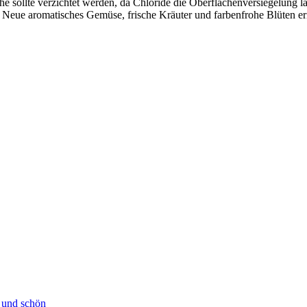
e sollte verzichtet werden, da Chloride die Oberflächenversiegelung la
s Neue aromatisches Gemüse, frische Kräuter und farbenfrohe Blüten e
h und schön