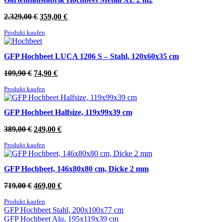
Ursprünglicher
Aktueller
2.329,00
€
359,00
€
Preis
Preis
Produkt kaufen
war:
ist:
2.329,00 €
359,00 €.
GFP Hochbeet LUCA 1206 S – Stahl, 120x60x35 cm
Ursprünglicher
Aktueller
109,90
€
74,90
€
Preis
Preis
Produkt kaufen
war:
ist:
109,90 €
74,90 €.
GFP Hochbeet Halfsize, 119x99x39 cm
Ursprünglicher
Aktueller
389,00
€
249,00
€
Preis
Preis
Produkt kaufen
war:
ist:
389,00 €
249,00 €.
GFP Hochbeet, 146x80x80 cm, Dicke 2 mm
Ursprünglicher
Aktueller
719,00
€
469,00
€
Preis
Preis
Produkt kaufen
war:
ist:
GFP Hochbeet Stahl, 200x100x77 cm
719,00 €
469,00 €.
GFP Hochbeet Alu, 195x119x39 cm