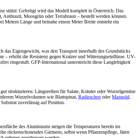
z stützt: Gefertigt wird das Modell komplett in Österreich. Das
t, Anthrazit, Moosgrün oder Terrabraun – bestellt werden können.
i Metern Länge und beinahe einem Meter Breite entsteht ein
ch das Eigengewicht, was den Transport innerhalb des Grundstücks
nte – erhöht die Resistenz gegen Kratzer und Witterungseinflüsse. UV-
frei eingestuft. GFP-International unterstreicht diese Langlebigkeit
ut strukturieren: Längsreihen für Salate, Kräuter oder Wurzelgemüse
ittlerem Wurzelvolumen wie Blattspinat,
Radieschen
oder
Mangold
.
Substrat zuverlässig auf Position.
enfläche des Aluminiums steigen die Temperaturen bereits im
öhe rückenschonendes Gärtnern, selbst wenn Pflanzenpflege, Jäten
h seltener angefressen werden.