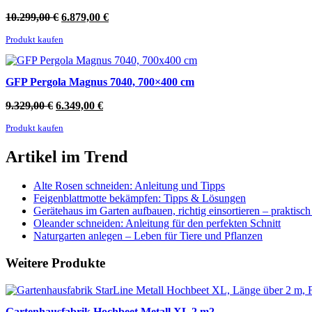
Ursprünglicher
Aktueller
10.299,00
€
6.879,00
€
Preis
Preis
Produkt kaufen
war:
ist:
10.299,00 €
6.879,00 €.
GFP Pergola Magnus 7040, 700×400 cm
Ursprünglicher
Aktueller
9.329,00
€
6.349,00
€
Preis
Preis
Produkt kaufen
war:
ist:
9.329,00 €
6.349,00 €.
Artikel im Trend
Alte Rosen schneiden: Anleitung und Tipps
Feigenblattmotte bekämpfen: Tipps & Lösungen
Gerätehaus im Garten aufbauen, richtig einsortieren – praktisc
Oleander schneiden: Anleitung für den perfekten Schnitt
Naturgarten anlegen – Leben für Tiere und Pflanzen
Weitere Produkte
Gartenhausfabrik Hochbeet Metall XL 2 m2