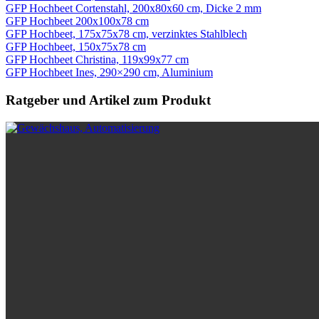
GFP Hochbeet Cortenstahl, 200x80x60 cm, Dicke 2 mm
GFP Hochbeet 200x100x78 cm
GFP Hochbeet, 175x75x78 cm, verzinktes Stahlblech
GFP Hochbeet, 150x75x78 cm
GFP Hochbeet Christina, 119x99x77 cm
GFP Hochbeet Ines, 290×290 cm, Aluminium
Ratgeber und Artikel zum Produkt