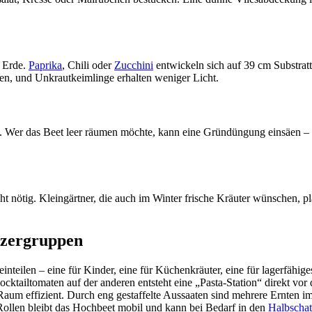
n Erde.
Paprika
, Chili oder
Zucchini
entwickeln sich auf 39 cm Substratt
en, und Unkrautkeimlinge erhalten weniger Licht.
. Wer das Beet leer räumen möchte, kann eine Gründüngung einsäen – b
t nötig. Kleingärtner, die auch im Winter frische Kräuter wünschen, pl
utzergruppen
einteilen – eine für Kinder, eine für Küchenkräuter, eine für lagerfähi
cktailtomaten auf der anderen entsteht eine „Pasta-Station“ direkt vor
um effizient. Durch eng gestaffelte Aussaaten sind mehrere Ernten im
ollen bleibt das Hochbeet mobil und kann bei Bedarf in den
Halbschat