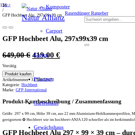
Start
ANGEBOT!
ANGEBOT!
ANGEBOT!
ANGEBOT!
ANGEBOT!
ANGEBOT!
Komposter
/
Rasendünger Ratgeber
GFP Hochbeet Alu, 297x99x39 cm
Natur Allianz
Carport
GFP Hochbeet Alu, 297x99x39 cm
Ursprünglicher
Aktueller
649,00
€
419,00
€
Garten
Preis
Preis
Vorrätig
war:
ist:
Produkt kaufen
Pflanzen
Artikelnummer:
31718459471
649,00 €
419,00 €.
Kategorie:
Hochbeet
Marke:
GFP-International
Produkt-Kurzbeschreibung / Zusammenfassung
Gartenhaus
Größe: 297 x 99 cm, Höhe 39 cm, aus 22 mm Aluminium-Hohlkammerprofilen, Made in
geeignetem ✿ Hochbeet wie im hochbeet-ANJA 120 schneller als im herkömmlich
Gewächshaus
GFP Hochbeet Alu 297 × 99 × 39 cm – durc