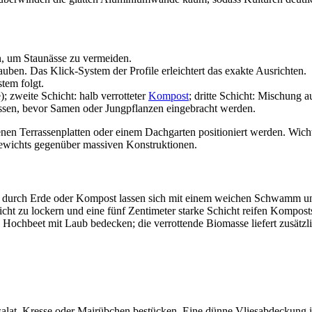
en, um Staunässe zu vermeiden.
uben. Das Klick-System der Profile erleichtert das exakte Ausrichten.
tem folgt.
); zweite Schicht: halb verrotteter
Kompost
; dritte Schicht: Mischung
ssen, bevor Samen oder Jungpflanzen eingebracht werden.
 Terrassenplatten oder einem Dachgarten positioniert werden. Wichtig
ewichts gegenüber massiven Konstruktionen.
n durch Erde oder Kompost lassen sich mit einem weichen Schwamm 
eicht zu lockern und eine fünf Zentimeter starke Schicht reifen Kompos
 Hochbeet mit Laub bedecken; die verrottende Biomasse liefert zusätzl
ksalat, Kresse oder Mairübchen bestücken. Eine dünne Vliesabdeckung in