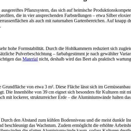
ausgereiftes Pflanzsystem, das sich auf heimische Produktionskompeten
ilen, die in vier ansprechenden Farbstellungen – etwa Silber eloxier
rassenflächen als auch mit naturnahen Gartenbereichen. Auf knapp dre
.
ehr hohe Formstabilität. Durch die Hohlkammern reduziert sich zuglei
usätzliche Pulverbeschichtung – farbabgestimmt je nach gewählter Varia
ächtigen das
Material
nicht, deshalb wird das Beet als praktisch wartungs
 Grundfläche von etwa 3 m². Diese Fläche lässt sich im Gemüseanbau g
egt. Die Innenhöhe von 39 cm eignet sich besonders für Kulturen mit m
ch mit lockerer, strukturreicher Erde – die Aluminiumwände halten das 
. Durch den Abstand zum kühlen Bodenniveau und die meist dunkle Inn
und beschleunigt das Wachstum. Zudem ermöglicht die erhöhte Arbeitsh
überwinden die glatten Aluminiumwände kaum, sodass Kulturen deutlic