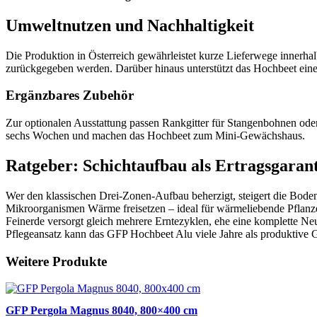
Umweltnutzen und Nachhaltigkeit
Die Produktion in Österreich gewährleistet kurze Lieferwege innerhal
zurückgegeben werden. Darüber hinaus unterstützt das Hochbeet eine
Ergänzbares Zubehör
Zur optionalen Ausstattung passen Rankgitter für Stangenbohnen od
sechs Wochen und machen das Hochbeet zum Mini-Gewächshaus.
Ratgeber: Schichtaufbau als Ertragsgarant
Wer den klassischen Drei-Zonen-Aufbau beherzigt, steigert die Bodenak
Mikroorganismen Wärme freisetzen – ideal für wärmeliebende Pflanzen
Feinerde versorgt gleich mehrere Erntezyklen, ehe eine komplette Neub
Pflegeansatz kann das GFP Hochbeet Alu viele Jahre als produktive 
Weitere Produkte
GFP Pergola Magnus 8040, 800×400 cm