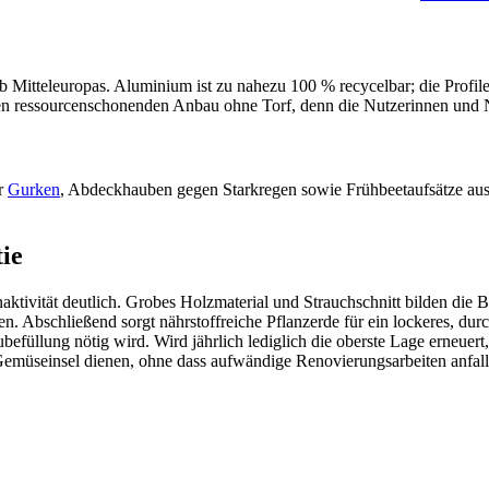
b Mitteleuropas. Aluminium ist zu nahezu 100 % recycelbar; die Profil
n ressourcenschonenden Anbau ohne Torf, denn die Nutzerinnen und Nut
er
Gurken
, Abdeckhauben gegen Starkregen sowie Frühbeetaufsätze aus P
ie
tivität deutlich. Grobes Holzmaterial und Strauchschnitt bilden die Bo
. Abschließend sorgt nährstoffreiche Pflanzerde für ein lockeres, du
efüllung nötig wird. Wird jährlich lediglich die oberste Lage erneuert,
Gemüseinsel dienen, ohne dass aufwändige Renovierungsarbeiten anfall