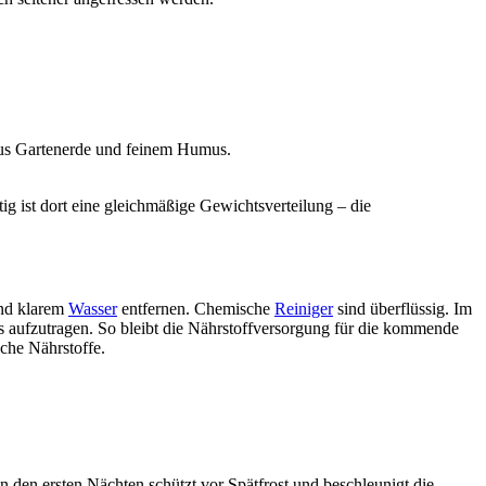
 aus Gartenerde und feinem Humus.
 ist dort eine gleichmäßige Gewichtsverteilung – die
und klarem
Wasser
entfernen. Chemische
Reiniger
sind überflüssig. Im
ts aufzutragen. So bleibt die Nährstoffversorgung für die kommende
iche Nährstoffe.
 den ersten Nächten schützt vor Spätfrost und beschleunigt die