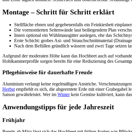
Montage – Schritt für Schritt erklärt
Stellfläche ebnen und gegebenenfalls ein Fein­kiesbett einplan
Die vormontierten Seitenwände laut beiliegendem Plan verschra
Innen optional ein Wühlmausgitter auslegen, ehe das Schichtsys
Erste Schicht: grobes Ast- und Strauchschnittmaterial (Drainage
Nach dem Befüllen gründlich wässern und zwei Tage setzen la
Aufgrund der moderaten Höhe kann das Hochbeet auch auf vorhandenen
Hohlkammerprofile sorgen bereits für eine Reduzierung des Gesamtg
Pflegehinweise für dauerhafte Freude
Aluminium verlangt keine regelmäßigen Anstriche. Verschmutzunge
Herbst
empfiehlt es sich, die abgeerntete Erde mit einer Grabegabel l
Saison gewährleistet. Wer im
Winter
kein Gemüse kultiviert, kann das
Anwendungstipps für jede Jahreszeit
Frühjahr
Bereits ab März lässt sich das Hochbeet mit frühen Sorten wie Pflüc