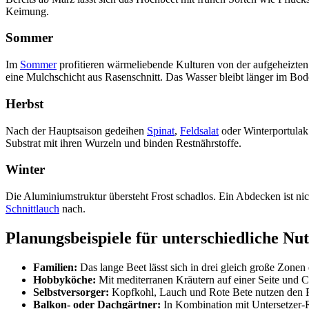
Keimung.
Sommer
Im
Sommer
profitieren wärmeliebende Kulturen von der aufgeheizte
eine Mulchschicht aus Rasenschnitt. Das Wasser bleibt länger im Bod
Herbst
Nach der Hauptsaison gedeihen
Spinat
,
Feldsalat
oder Winterportulak
Substrat mit ihren Wurzeln und binden Restnährstoffe.
Winter
Die Aluminiumstruktur übersteht Frost schadlos. Ein Abdecken ist nich
Schnittlauch
nach.
Planungsbeispiele für unterschiedliche N
Familien:
Das lange Beet lässt sich in drei gleich große Zonen 
Hobbyköche:
Mit mediterranen Kräutern auf einer Seite und Co
Selbstversorger:
Kopfkohl, Lauch und Rote Bete nutzen den Ra
Balkon- oder Dachgärtner:
In Kombination mit Untersetzer-R