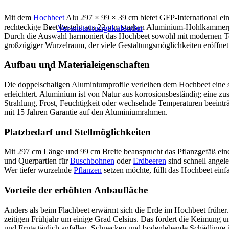
Mit dem
Hochbeet
Alu 297 × 99 × 39 cm bietet GFP-International ein 
rechteckige Beet besteht aus 22 mm starken Aluminium-Hohlkammerprof
Veranstaltungskalender
Durch die Auswahl harmoniert das Hochbeet sowohl mit modernen Ter
großzügiger Wurzelraum, der viele Gestaltungsmöglichkeiten eröffnet
Aufbau und Materialeigenschaften
Die doppelschaligen Aluminiumprofile verleihen dem Hochbeet eine s
erleichtert. Aluminium ist von Natur aus korrosionsbeständig; eine z
Strahlung, Frost, Feuchtigkeit oder wechselnde Temperaturen beeintr
mit 15 Jahren Garantie auf den Aluminiumrahmen.
Platzbedarf und Stellmöglichkeiten
Mit 297 cm Länge und 99 cm Breite beansprucht das Pflanzgefäß eine
und Querpartien für
Buschbohnen
oder
Erdbeeren
sind schnell angel
Wer tiefer wurzelnde
Pflanzen
setzen möchte, füllt das Hochbeet einfa
Vorteile der erhöhten Anbaufläche
Anders als beim Flachbeet erwärmt sich die Erde im Hochbeet früher
zeitigen Frühjahr um einige Grad Celsius. Das fördert die Keimung 
und Ernte täglich anfallen. Schnecken und bodenlebende Schädlinge 