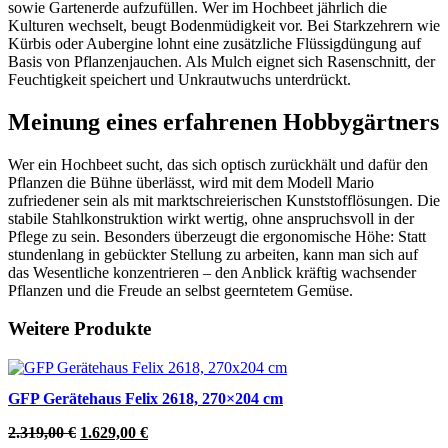
sowie Gartenerde aufzufüllen. Wer im Hochbeet jährlich die
Kulturen wechselt, beugt Bodenmüdigkeit vor. Bei Starkzehrern wie
Kürbis oder Aubergine lohnt eine zusätzliche Flüssigdüngung auf
Basis von Pflanzenjauchen. Als Mulch eignet sich Rasenschnitt, der
Feuchtigkeit speichert und Unkrautwuchs unterdrückt.
Meinung eines erfahrenen Hobbygärtners
Wer ein Hochbeet sucht, das sich optisch zurückhält und dafür den
Pflanzen die Bühne überlässt, wird mit dem Modell Mario
zufriedener sein als mit marktschreierischen Kunststofflösungen. Die
stabile Stahlkonstruktion wirkt wertig, ohne anspruchsvoll in der
Pflege zu sein. Besonders überzeugt die ergonomische Höhe: Statt
stundenlang in gebückter Stellung zu arbeiten, kann man sich auf
das Wesentliche konzentrieren – den Anblick kräftig wachsender
Pflanzen und die Freude an selbst geerntetem Gemüse.
Weitere Produkte
GFP Gerätehaus Felix 2618, 270×204 cm
Ursprünglicher
Aktueller
2.319,00
€
1.629,00
€