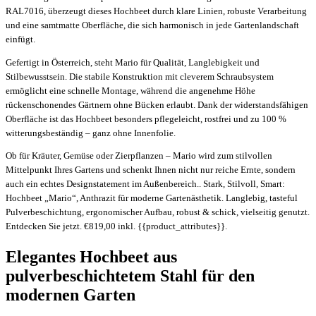
RAL7016, überzeugt dieses Hochbeet durch klare Linien, robuste Verarbeitung
und eine samtmatte Oberfläche, die sich harmonisch in jede Gartenlandschaft
einfügt.
Gefertigt in Österreich, steht Mario für Qualität, Langlebigkeit und
Stilbewusstsein. Die stabile Konstruktion mit cleverem Schraubsystem
ermöglicht eine schnelle Montage, während die angenehme Höhe
rückenschonendes Gärtnern ohne Bücken erlaubt. Dank der widerstandsfähigen
Oberfläche ist das Hochbeet besonders pflegeleicht, rostfrei und zu 100 %
witterungsbeständig – ganz ohne Innenfolie.
Ob für Kräuter, Gemüse oder Zierpflanzen – Mario wird zum stilvollen
Mittelpunkt Ihres Gartens und schenkt Ihnen nicht nur reiche Ernte, sondern
auch ein echtes Designstatement im Außenbereich.. Stark, Stilvoll, Smart:
Hochbeet „Mario“, Anthrazit für moderne Gartenästhetik. Langlebig, tasteful
Pulverbeschichtung, ergonomischer Aufbau, robust & schick, vielseitig genutzt.
Entdecken Sie jetzt. €819,00 inkl. {{product_attributes}}.
Elegantes Hochbeet aus
pulverbeschichtetem Stahl für den
modernen Garten