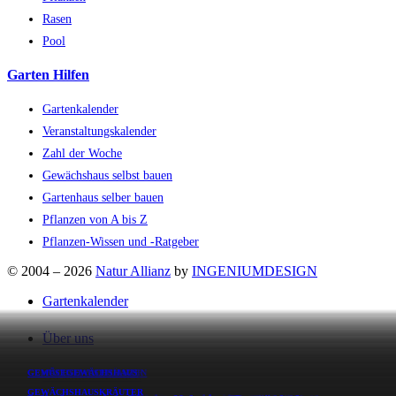
Rasen
Pool
Garten Hilfen
Gartenkalender
Veranstaltungskalender
Zahl der Woche
Gewächshaus selbst bauen
Gartenhaus selber bauen
Pflanzen von A bis Z
Pflanzen-Wissen und -Ratgeber
© 2004 – 2026
Natur Allianz
by
INGENIUMDESIGN
Gartenkalender
Über uns
GEWÄCHSHAUS
GEWÄCHSHAUS
GEWÄCHSHAUS
GEMÜSE
GEWÄCHSHAUS
GEWÄCHSHAUS
GEWÄCHSHAUS
GEWÄCHSHAUS
GEWÄCHSHAUS
GEWÄCHSHAUS
GEMÜSE
GEWÄCHSHAUS
GEWÄCHSHAUS
KRÄUTER
PFLANZEN
Gastautor werden
GEWÄCHSHAUS
KRÄUTER