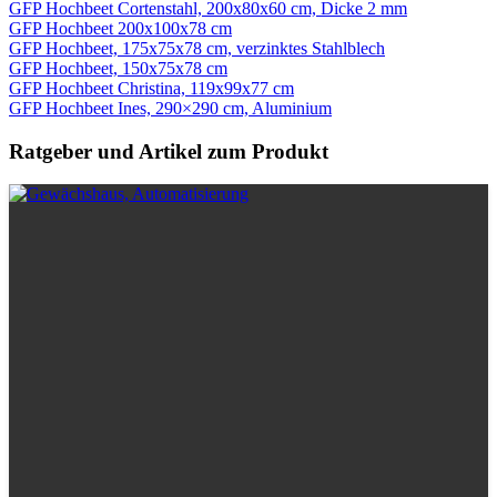
GFP Hochbeet Cortenstahl, 200x80x60 cm, Dicke 2 mm
GFP Hochbeet 200x100x78 cm
GFP Hochbeet, 175x75x78 cm, verzinktes Stahlblech
GFP Hochbeet, 150x75x78 cm
GFP Hochbeet Christina, 119x99x77 cm
GFP Hochbeet Ines, 290×290 cm, Aluminium
Ratgeber und Artikel zum Produkt