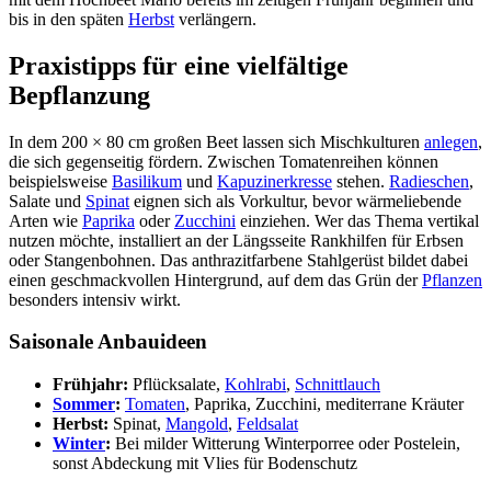
bis in den späten
Herbst
verlängern.
Praxistipps für eine vielfältige
Bepflanzung
In dem 200 × 80 cm großen Beet lassen sich Mischkulturen
anlegen
,
die sich gegenseitig fördern. Zwischen Tomatenreihen können
beispielsweise
Basilikum
und
Kapuzinerkresse
stehen.
Radieschen
,
Salate und
Spinat
eignen sich als Vorkultur, bevor wärmeliebende
Arten wie
Paprika
oder
Zucchini
einziehen. Wer das Thema vertikal
nutzen möchte, installiert an der Längsseite Rankhilfen für Erbsen
oder Stangenbohnen. Das anthrazitfarbene Stahlgerüst bildet dabei
einen geschmackvollen Hintergrund, auf dem das Grün der
Pflanzen
besonders intensiv wirkt.
Saisonale Anbauideen
Frühjahr:
Pflücksalate,
Kohlrabi
,
Schnittlauch
Sommer
:
Tomaten
, Paprika, Zucchini, mediterrane Kräuter
Herbst:
Spinat,
Mangold
,
Feldsalat
Winter
:
Bei milder Witterung Winterporree oder Postelein,
sonst Abdeckung mit Vlies für Bodenschutz