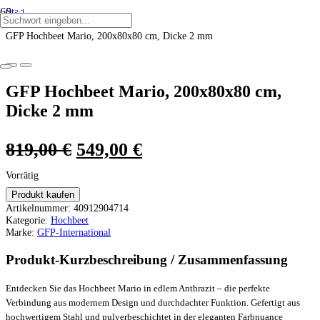
Start
ANGEBOT!
ANGEBOT!
ANGEBOT!
ANGEBOT!
ANGEBOT!
ANGEBOT!
/
GFP Hochbeet Mario, 200x80x80 cm, Dicke 2 mm
GFP Hochbeet Mario, 200x80x80 cm,
Dicke 2 mm
Ursprünglicher
Aktueller
819,00
€
549,00
€
Preis
Preis
Vorrätig
war:
ist:
Produkt kaufen
Artikelnummer:
40912904714
819,00 €
549,00 €.
Kategorie:
Hochbeet
Marke:
GFP-International
Produkt-Kurzbeschreibung / Zusammenfassung
Entdecken Sie das Hochbeet Mario in edlem Anthrazit – die perfekte
Verbindung aus modernem Design und durchdachter Funktion. Gefertigt aus
hochwertigem Stahl und pulverbeschichtet in der eleganten Farbnuance