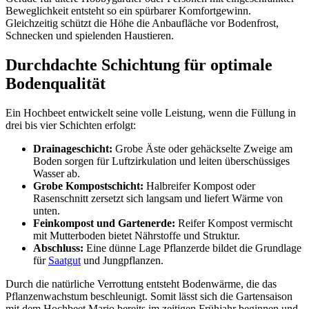
Beweglichkeit entsteht so ein spürbarer Komfortgewinn.
Gleichzeitig schützt die Höhe die Anbaufläche vor Bodenfrost,
Schnecken und spielenden Haustieren.
Durchdachte Schichtung für optimale
Bodenqualität
Ein Hochbeet entwickelt seine volle Leistung, wenn die Füllung in
drei bis vier Schichten erfolgt:
Drainageschicht:
Grobe Äste oder gehäckselte Zweige am
Boden sorgen für Luftzirkulation und leiten überschüssiges
Wasser ab.
Grobe Kompost­schicht:
Halbreifer Kompost oder
Rasenschnitt zersetzt sich langsam und liefert Wärme von
unten.
Fein­kompost und Gartenerde:
Reifer Kompost vermischt
mit Mutterboden bietet Nährstoffe und Struktur.
Abschluss:
Eine dünne Lage Pflanzerde bildet die Grundlage
für
Saatgut
und Jungpflanzen.
Durch die natürliche Verrottung entsteht Bodenwärme, die das
Pflanzenwachstum beschleunigt. Somit lässt sich die Gartensaison
mit dem Hochbeet Mario bereits im zeitigen Frühjahr beginnen und