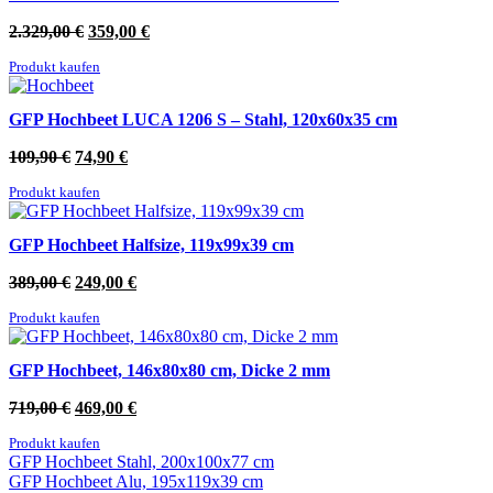
Ursprünglicher
Aktueller
2.329,00
€
359,00
€
Preis
Preis
Produkt kaufen
war:
ist:
2.329,00 €
359,00 €.
GFP Hochbeet LUCA 1206 S – Stahl, 120x60x35 cm
Ursprünglicher
Aktueller
109,90
€
74,90
€
Preis
Preis
Produkt kaufen
war:
ist:
109,90 €
74,90 €.
GFP Hochbeet Halfsize, 119x99x39 cm
Ursprünglicher
Aktueller
389,00
€
249,00
€
Preis
Preis
Produkt kaufen
war:
ist:
389,00 €
249,00 €.
GFP Hochbeet, 146x80x80 cm, Dicke 2 mm
Ursprünglicher
Aktueller
719,00
€
469,00
€
Preis
Preis
Produkt kaufen
war:
ist:
GFP Hochbeet Stahl, 200x100x77 cm
719,00 €
469,00 €.
GFP Hochbeet Alu, 195x119x39 cm