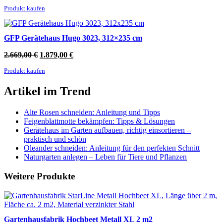
Preis
Preis
Produkt kaufen
war:
ist:
2.319,00 €
1.629,00 €.
GFP Gerätehaus Hugo 3023, 312×235 cm
Ursprünglicher
Aktueller
2.669,00
€
1.879,00
€
Preis
Preis
Produkt kaufen
war:
ist:
2.669,00 €
1.879,00 €.
Artikel im Trend
Alte Rosen schneiden: Anleitung und Tipps
Feigenblattmotte bekämpfen: Tipps & Lösungen
Gerätehaus im Garten aufbauen, richtig einsortieren –
praktisch und schön
Oleander schneiden: Anleitung für den perfekten Schnitt
Naturgarten anlegen – Leben für Tiere und Pflanzen
Weitere Produkte
Gartenhausfabrik Hochbeet Metall XL 2 m2