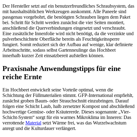
Der Hersteller setzt auf ein benutzerfreundliches Schraubsystem, das
mit haushaltsüblichen Werkzeugen auskommt. Alle Paneele sind
passgenau vorgebohrt, die benötigten Schrauben liegen dem Paket
bei. Schritt für Schritt werden zunächst die vier Seiten montiert,
anschließend die Querverbindungen eingesetzt und verschraubt.
Eine zusätzliche Innenfolie wird nicht benötigt, da die verzinkte und
pulverbeschichtete Oberfläche bereits als Feuchtigkeitssperre
fungiert. Somit reduziert sich der Aufbau auf wenige, klar definierte
Arbeitsschritte, sodass selbst Gartenneulinge das Hochbeet
innerhalb kurzer Zeit einsatzbereit aufstellen können.
Praxisnahe Anwendungstipps für eine
reiche Ernte
Ein Hochbeet entwickelt seine Vorteile optimal, wenn die
Schichtung der Füllmaterialien stimmt. GFP-International empfiehlt,
zunächst groben Baum- oder Strauchschnitt einzubringen. Darauf
folgen eine Schicht Laub, halb zersetzter Kompost und abschließend
hochwertige Gemüse- oder Kräutererde. Dieses sogenannte „Vier-
Schicht-System“ sorgt für ein warmes Mikroklima im Inneren: Das
verrottende
Material
setzt Wärme frei, was das Wurzelwachstum
anregt und die Kulturdauer verlängert.