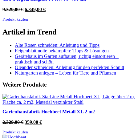
Ursprünglicher
Aktueller
9.329,00
€
6.349,00
€
Preis
Preis
Produkt kaufen
war:
ist:
9.329,00 €
6.349,00 €.
Artikel im Trend
Alte Rosen schneiden: Anleitung und Tipps
Feigenblattmotte bekämpfen: Tipps & Lösungen
Gerätehaus im Garten aufbauen, richtig einsortieren –
praktisch und schön
Oleander schneiden: Anleitung für den perfekten Schnitt
Naturgarten anlegen – Leben für Tiere und Pflanzen
Weitere Produkte
Gartenhausfabrik Hochbeet Metall XL 2 m2
Ursprünglicher
Aktueller
2.329,00
€
359,00
€
Preis
Preis
Produkt kaufen
war:
ist: