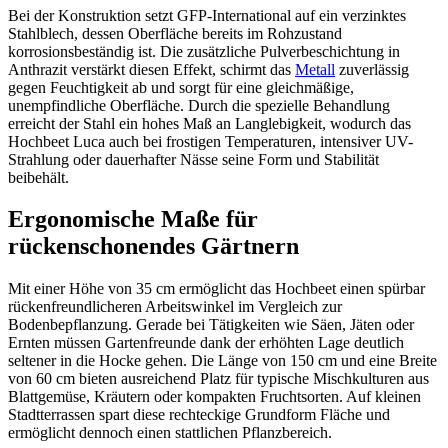
Bei der Konstruktion setzt GFP-International auf ein verzinktes
Stahlblech, dessen Oberfläche bereits im Rohzustand
korrosionsbeständig ist. Die zusätzliche Pulverbeschichtung in
Anthrazit verstärkt diesen Effekt, schirmt das
Metall
zuverlässig
gegen Feuchtigkeit ab und sorgt für eine gleichmäßige,
unempfindliche Oberfläche. Durch die spezielle Behandlung
erreicht der Stahl ein hohes Maß an Langlebigkeit, wodurch das
Hochbeet Luca auch bei frostigen Temperaturen, intensiver UV-
Strahlung oder dauerhafter Nässe seine Form und Stabilität
beibehält.
Ergonomische Maße für
rückenschonendes Gärtnern
Mit einer Höhe von 35 cm ermöglicht das Hochbeet einen spürbar
rückenfreundlicheren Arbeitswinkel im Vergleich zur
Bodenbepflanzung. Gerade bei Tätigkeiten wie Säen, Jäten oder
Ernten müssen Gartenfreunde dank der erhöhten Lage deutlich
seltener in die Hocke gehen. Die Länge von 150 cm und eine Breite
von 60 cm bieten ausreichend Platz für typische Mischkulturen aus
Blattgemüse, Kräutern oder kompakten Fruchtsorten. Auf kleinen
Stadtterrassen spart diese rechteckige Grundform Fläche und
ermöglicht dennoch einen stattlichen Pflanz­bereich.