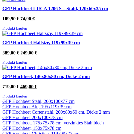
2.329,00 €
359,00 €.
GFP Hochbeet LUCA 1206 S – Stahl, 120x60x35 cm
Ursprünglicher
Aktueller
109,90
€
74,90
€
Preis
Preis
Produkt kaufen
war:
ist:
109,90 €
74,90 €.
GFP Hochbeet Halfsize, 119x99x39 cm
Ursprünglicher
Aktueller
389,00
€
249,00
€
Preis
Preis
Produkt kaufen
war:
ist:
389,00 €
249,00 €.
GFP Hochbeet, 146x80x80 cm, Dicke 2 mm
Ursprünglicher
Aktueller
719,00
€
469,00
€
Preis
Preis
Produkt kaufen
war:
ist:
GFP Hochbeet Stahl, 200x100x77 cm
719,00 €
469,00 €.
GFP Hochbeet Alu, 195x119x39 cm
GFP Hochbeet Cortenstahl, 200x80x60 cm, Dicke 2 mm
GFP Hochbeet 200x100x78 cm
GFP Hochbeet, 175x75x78 cm, verzinktes Stahlblech
GFP Hochbeet, 150x75x78 cm
GFP Hochbeet Christina, 119x99x77 cm