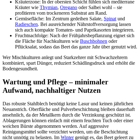
Kräuterzone: In der obersten Schicht fühlen sich mediterrane
Kräuter wie
Thymian
,
Oregano
oder Salbei wohl – sie
profitieren vom trockeneren Substrat am Rand.
Gemüsefläche: Im Zentrum gedeihen Salate,
Spinat
und
Radieschen
. Bei ausreichender Nährstoffversorgung lassen
sich auch kompakte Tomaten- und Paprikasorten integrieren.
Fruchtnachfolge: Nach der Frühjahrsbepflanzung eignet sich
die Fläche für Nachkulturen wie
Buschbohnen
oder
Pflücksalat, sodass das Beet das ganze Jahr über genutzt wird.
Wer Mischkulturen anlegt und Starkzehrer mit Schwachzehrern
kombiniert, spart Dünger, reduziert Schädlingsdruck und erhöht die
Bodengesundheit.
Wartung und Pflege – minimaler
Aufwand, nachhaltiger Nutzen
Das robuste Stahlblech benötigt keine Lasur und keinen jährlichen
Neuanstrich. Oberfläche und Pulverbeschichtung bleiben dauerhaft
ansehnlich, da der Metallkern durch die Verzinkung geschützt ist.
Ablagerungen können einfach mit einem feuchten Tuch oder einer
weichen Bürste abgenommen werden. Auf aggressive
Reinigungsmittel sollte verzichtet werden, um die Beschichtung
nicht unnötig zu belasten. Im
Winter
genügt es, das Beet geleert zu