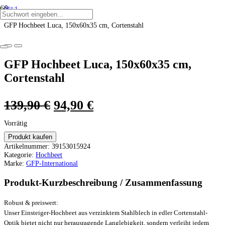
Start
ANGEBOT!
ANGEBOT!
ANGEBOT!
ANGEBOT!
ANGEBOT!
ANGEBOT!
/
GFP Hochbeet Luca, 150x60x35 cm, Cortenstahl
GFP Hochbeet Luca, 150x60x35 cm,
Cortenstahl
Ursprünglicher
Aktueller
139,90
€
94,90
€
Preis
Preis
Vorrätig
war:
ist:
Produkt kaufen
Artikelnummer:
39153015924
139,90 €
94,90 €.
Kategorie:
Hochbeet
Marke:
GFP-International
Produkt-Kurzbeschreibung / Zusammenfassung
Robust & preiswert:
Unser Einsteiger-Hochbeet aus verzinktem Stahlblech in edler Cortenstahl-
Optik bietet nicht nur herausragende Langlebigkeit, sondern verleiht jedem