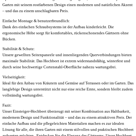
Garten mit seinem rostfarbenen Design einen modernen und natürlichen Akzent
– und das zu einem unschlagbaren Preis.
Einfache Montage & benutzerfreundlich:
Dank des einfachen Schraubsystems ist der Aufbau kinderleicht. Die
ergonomische Höhe sorgt für komfortables, rückenschonendes Gärtnern ohne
Bücken.
Stabilität & Schutz:
Unsere gewellten Seitenpaneele und innenliegenden Querverbindungen bieten
maximale Stabilität. Das Hochbeet ist extrem widerstandsfähig, winterfest und
durch seine hochwertige Cortenstahl-Oberfläche nahezu wartungsfrei.
Vielseitigkeit:
Ideal für den Anbau von Kräutern und Gemüse auf Terrassen oder im Garten. Das
langlebige Design unterstützt nicht nur eine reiche Ernte, sondern bleibt zudem
vollständig wartungsfrei.
Fazit:
Unser Einsteiger-Hochbeet überzeugt mit seiner Kombination aus Haltbarkeit,
modernem Design und Funktionalität – und das zu einem attraktiven Preis. Der
einfache Aufbau und die pflegeleichten Materialien machen es zur idealen
Lösung für alle, die ihren Garten mit einem stilvollen und praktischen Hochbeet
aufwerten möchten.. Entdecken Sie die Eleganz des Gärtnerns: Unser Hochbeet