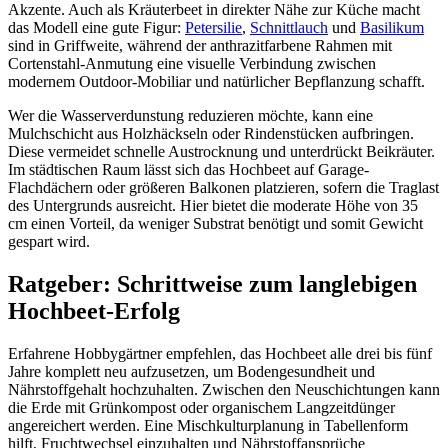
Akzente. Auch als Kräuterbeet in direkter Nähe zur Küche macht
das Modell eine gute Figur:
Petersilie
,
Schnittlauch
und
Basilikum
sind in Griffweite, während der anthrazitfarbene Rahmen mit
Cortenstahl-Anmutung eine visuelle Verbindung zwischen
modernem Outdoor-Mobiliar und natürlicher Bepflanzung schafft.
Wer die Wasserverdunstung reduzieren möchte, kann eine
Mulchschicht aus Holzhäckseln oder Rindenstücken aufbringen.
Diese vermeidet schnelle Austrocknung und unterdrückt Beikräuter.
Im städtischen Raum lässt sich das Hochbeet auf Garage-
Flachdächern oder größeren Balkonen platzieren, sofern die Traglast
des Untergrunds ausreicht. Hier bietet die moderate Höhe von 35
cm einen Vorteil, da weniger Substrat benötigt und somit Gewicht
gespart wird.
Ratgeber: Schrittweise zum langlebigen
Hochbeet-Erfolg
Erfahrene Hobbygärtner empfehlen, das Hochbeet alle drei bis fünf
Jahre komplett neu aufzusetzen, um Bodengesundheit und
Nährstoffgehalt hochzuhalten. Zwischen den Neu­schichtungen kann
die Erde mit Grünkompost oder organischem Langzeitdünger
angereichert werden. Eine Mischkulturplanung in Tabellenform
hilft, Fruchtwechsel einzuhalten und Nährstoffansprüche