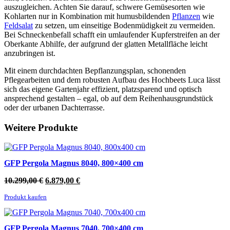
auszugleichen. Achten Sie darauf, schwere Gemüsesorten wie
Kohlarten nur in Kombination mit humusbildenden
Pflanzen
wie
Feldsalat
zu setzen, um einseitige Bodenmüdigkeit zu vermeiden.
Bei Schneckenbefall schafft ein umlaufender Kupferstreifen an der
Oberkante Abhilfe, der aufgrund der glatten Metallfläche leicht
anzubringen ist.
Mit einem durchdachten Bepflanzungsplan, schonenden
Pflegearbeiten und dem robusten Aufbau des Hochbeets Luca lässt
sich das eigene Gartenjahr effizient, platzsparend und optisch
ansprechend gestalten – egal, ob auf dem Reihenhausgrundstück
oder der urbanen Dachterrasse.
Weitere Produkte
GFP Pergola Magnus 8040, 800×400 cm
Ursprünglicher
Aktueller
10.299,00
€
6.879,00
€
Preis
Preis
Produkt kaufen
war:
ist:
10.299,00 €
6.879,00 €.
GFP Pergola Magnus 7040, 700×400 cm