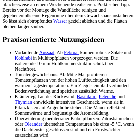
üblicherweise an einem Wochenende realisieren. Praktischer Tipp:
Bereits vor der Montage die Wandfläche reinigen und
gegebenenfalls eine Regenrinne über dem Gewächshaus installieren.
So lässt sich abtropfendes
Wasser
gezielt ableiten und die Platten
bleiben länger sauber.
Praxisorientierte Nutzungsideen
Vorlaufende
Aussaat
: Ab
Februar
können robuste Salate und
Kohlrabi
in Multitopfplatten vorgezogen werden. Die
isolierende 10 mm Hohlkammerstruktur schützt bei
Nachtfrost.
Tomatengewächshaus: Ab Mitte Mai profitieren
Tomatenpflanzen von der hohen Luftfeuchtigkeit und den
warmen Tagestemperaturen. Ein Ziegelsteinpfad verhindert
Bodenverdichtung und speichert zusätzlich Wärme.
Kräuterregal an der Rückwand:
Basilikum
,
Petersilie
und
Thymian
entwickeln intensiven Geschmack, wenn sie in
Pflanzkisten auf Augenhöhe stehen. Die Mauer reflektiert
Sonnenwärme und begünstigt die Aromabildung.
Überwinterung mediterraner Kübelpflanzen: Zitrusbäumchen
oder
Oleander
überstehen Temperaturen bis circa ‑5 °C, wenn
die Dachfenster geschlossen sind und ein Frostwächter
zugeschaltet wird.