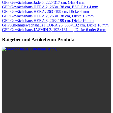
GFP Gewächshaus Jade 5, 222×317 cm, Glas 4 mm
GFP Gewächshaus HERA 2, 263×138 cm, ESG Glas 4 mm
GFP Gewächshaus HERA, 263×199 cm, Dicke 4 mm
GFP Gewächshaus HERA 2, 263×138 cm, Dicke 16 mm
GFP Gewächshaus HERA 3, 263×199 cm, Dicke 16 mm
GFP Anlehngewächshaus FLORA 26, 388×132 cm, Dicke 16 mm
GFP Gewächshaus JASMIN 2, 192×131 cm, Dicke 6 oder 8 mm
Ratgeber und Artikel zum Produkt