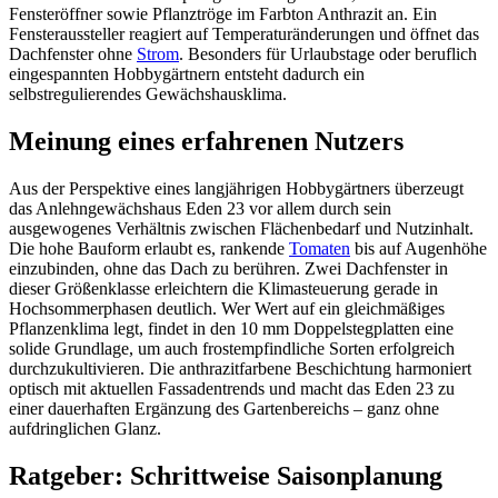
Fensteröffner sowie Pflanztröge im Farbton Anthrazit an. Ein
Fensteraussteller reagiert auf Temperaturänderungen und öffnet das
Dachfenster ohne
Strom
. Besonders für Urlaubstage oder beruflich
eingespannten Hobbygärtnern entsteht dadurch ein
selbstregulierendes Gewächshausklima.
Meinung eines erfahrenen Nutzers
Aus der Perspektive eines langjährigen Hobbygärtners überzeugt
das Anlehngewächshaus Eden 23 vor allem durch sein
ausgewogenes Verhältnis zwischen Flächenbedarf und Nutzinhalt.
Die hohe Bauform erlaubt es, rankende
Tomaten
bis auf Augenhöhe
einzubinden, ohne das Dach zu berühren. Zwei Dachfenster in
dieser Größenklasse erleichtern die Klimasteuerung gerade in
Hochsommerphasen deutlich. Wer Wert auf ein gleichmäßiges
Pflanzenklima legt, findet in den 10 mm Doppelstegplatten eine
solide Grundlage, um auch frostempfindliche Sorten erfolgreich
durchzukultivieren. Die anthrazitfarbene Beschichtung harmoniert
optisch mit aktuellen Fassadentrends und macht das Eden 23 zu
einer dauerhaften Ergänzung des Gartenbereichs – ganz ohne
aufdringlichen Glanz.
Ratgeber: Schrittweise Saisonplanung