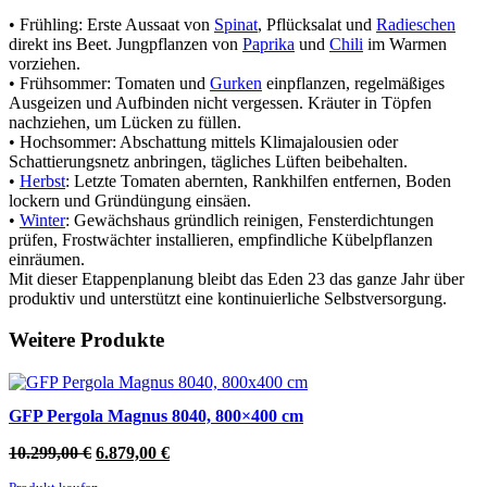
• Frühling: Erste Aussaat von
Spinat
, Pflücksalat und
Radieschen
direkt ins Beet. Jungpflanzen von
Paprika
und
Chili
im Warmen
vorziehen.
• Frühsommer: Tomaten und
Gurken
einpflanzen, regelmäßiges
Ausgeizen und Aufbinden nicht vergessen. Kräuter in Töpfen
nachziehen, um Lücken zu füllen.
• Hochsommer: Abschattung mittels Klimajalousien oder
Schattierungsnetz anbringen, tägliches Lüften beibehalten.
•
Herbst
: Letzte Tomaten abernten, Rankhilfen entfernen, Boden
lockern und Gründüngung einsäen.
•
Winter
: Gewächshaus gründlich reinigen, Fensterdichtungen
prüfen, Frostwächter installieren, empfindliche Kübelpflanzen
einräumen.
Mit dieser Etappenplanung bleibt das Eden 23 das ganze Jahr über
produktiv und unterstützt eine kontinuierliche Selbstversorgung.
Weitere Produkte
GFP Pergola Magnus 8040, 800×400 cm
Ursprünglicher
Aktueller
10.299,00
€
6.879,00
€
Preis
Preis