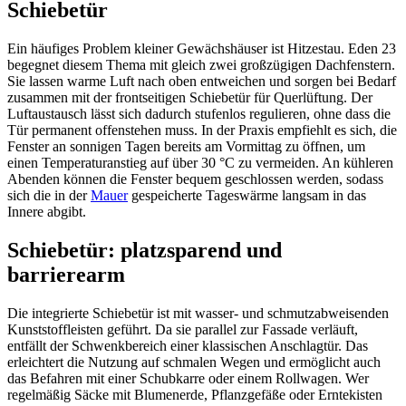
Schiebetür
Ein häufiges Problem kleiner Gewächshäuser ist Hitzestau. Eden 23
begegnet diesem Thema mit gleich zwei großzügigen Dachfenstern.
Sie lassen warme Luft nach oben entweichen und sorgen bei Bedarf
zusammen mit der frontseitigen Schiebetür für Querlüftung. Der
Luftaustausch lässt sich dadurch stufenlos regulieren, ohne dass die
Tür permanent offenstehen muss. In der Praxis empfiehlt es sich, die
Fenster an sonnigen Tagen bereits am Vormittag zu öffnen, um
einen Temperaturanstieg auf über 30 °C zu vermeiden. An kühleren
Abenden können die Fenster bequem geschlossen werden, sodass
sich die in der
Mauer
gespeicherte Tageswärme langsam in das
Innere abgibt.
Schiebetür: platzsparend und
barrierearm
Die integrierte Schiebetür ist mit wasser- und schmutzabweisenden
Kunststoffleisten geführt. Da sie parallel zur Fassade verläuft,
entfällt der Schwenkbereich einer klassischen Anschlagtür. Das
erleichtert die Nutzung auf schmalen Wegen und ermöglicht auch
das Befahren mit einer Schubkarre oder einem Rollwagen. Wer
regelmäßig Säcke mit Blumenerde, Pflanzgefäße oder Erntekisten