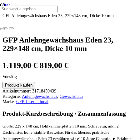
Start
ANGEBOT!
ANGEBOT!
ANGEBOT!
ANGEBOT!
ANGEBOT!
ANGEBOT!
/
GFP Anlehngewächshaus Eden 23, 229×148 cm, Dicke 10 mm
GFP Anlehngewächshaus Eden 23,
229×148 cm, Dicke 10 mm
Ursprünglicher
Aktueller
1.119,00
€
819,00
€
Preis
Preis
Vorrätig
war:
ist:
Produkt kaufen
Artikelnummer:
31718459439
1.119,00 €
819,00 €.
Kategorie:
Anlehngewächshaus
,
Gewächshaus
Marke:
GFP-International
Produkt-Kurzbeschreibung / Zusammenfassung
Größe: 229 x 148 cm, Hohlkammerplatten 10 mm, Schiebetür, inkl. 2
Dachfenster, hohe, stabile Bauweise. Für das überaus praktische
Anlehngewächshaus Eden 23 gewähren wir ✔ 10 Jahre Garantie. ► Erfahren