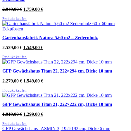
Ursprünglicher
Aktueller
2.949,00
€
1.759,00
€
Preis
Preis
Produkt kaufen
war:
ist:
2.949,00 €
1.759,00 €.
Gartenhausfabrik Natura 5,60 m2 – Zedernholz
Ursprünglicher
Aktueller
2.529,00
€
1.549,00
€
Preis
Preis
Produkt kaufen
war:
ist:
2.529,00 €
1.549,00 €.
GFP Gewächshaus Titan 22, 222×294 cm, Dicke 10 mm
Ursprünglicher
Aktueller
2.279,00
€
1.549,00
€
Preis
Preis
Produkt kaufen
war:
ist:
2.279,00 €
1.549,00 €.
GFP Gewächshaus Titan 21, 222×222 cm, Dicke 10 mm
Ursprünglicher
Aktueller
1.919,00
€
1.299,00
€
Preis
Preis
Produkt kaufen
war:
ist:
GFP Gewächshaus JASMIN 3, 192×192 cm, Dicke 6 mm
1.919,00 €
1.299,00 €.