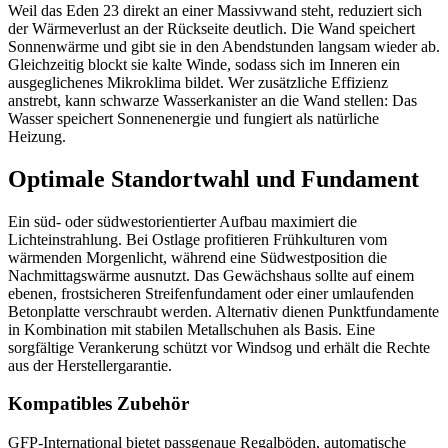
Weil das Eden 23 direkt an einer Massivwand steht, reduziert sich
der Wärmeverlust an der Rückseite deutlich. Die Wand speichert
Sonnenwärme und gibt sie in den Abendstunden langsam wieder ab.
Gleichzeitig blockt sie kalte Winde, sodass sich im Inneren ein
ausgeglichenes Mikroklima bildet. Wer zusätzliche Effizienz
anstrebt, kann schwarze Wasserkanister an die Wand stellen: Das
Wasser speichert Sonnenenergie und fungiert als natürliche
Heizung.
Optimale Standortwahl und Fundament
Ein süd- oder südwestorientierter Aufbau maximiert die
Lichteinstrahlung. Bei Ostlage profitieren Frühkulturen vom
wärmenden Morgenlicht, während eine Südwestposition die
Nachmittagswärme ausnutzt. Das Gewächshaus sollte auf einem
ebenen, frostsicheren Streifenfundament oder einer umlaufenden
Betonplatte verschraubt werden. Alternativ dienen Punktfundamente
in Kombination mit stabilen Metallschuhen als Basis. Eine
sorgfältige Verankerung schützt vor Windsog und erhält die Rechte
aus der Hersteller­garantie.
Kompatibles Zubehör
GFP-International bietet passgenaue Regalböden, automatische