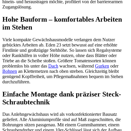
hinein- und heraustragen möchte, profitiert von der barrierearmen
Zugangslösung.
Hohe Bauform – komfortables Arbeiten
im Stehen
Viele kompakte Gewächshausmodelle verlangen dem Nutzer
gebücktes Arbeiten ab. Eden 23 setzt bewusst auf eine erhöhte
Firstlinie und großzügige Stehhöhe. So lassen sich Regal­systeme
oder Rankhilfen in voller Höhe nutzen, ohne dass Blätter oder
Triebe an die Scheibe stoßen. Größere Tomatensorten können
problemlos bis unter das
Dach
wachsen, während
Gurken
oder
Bohnen
an Kletternetzen nach oben streben. Gleichzeitig bleibt
genügend Kopffreiheit, um Pflegemaßnahmen bequem im Stehen
durchzuführen.
Einfache Montage dank präziser Steck-
Schraubtechnik
Das Anlehngewächshaus wird als vorkonfektionierter Bausatz
geliefert. Alle Aluminiumprofile sind auf Maß zugeschnitten, die
Bohrungen sitzen passgenau. Mit einem Gummihammer, einem
Schraubendreher und einem 10er-Schlüssel lässt sich der Aufbau