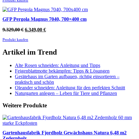
Produkt kaufen
war:
ist:
10.299,00 €
6.879,00 €.
GFP Pergola Magnus 7040, 700×400 cm
Ursprünglicher
Aktueller
9.329,00
€
6.349,00
€
Preis
Preis
Produkt kaufen
war:
ist:
9.329,00 €
6.349,00 €.
Artikel im Trend
Alte Rosen schneiden: Anleitung und Tipps
Feigenblattmotte bekämpfen: Tipps & Lösungen
Gerätehaus im Garten aufbauen, richtig einsortieren –
praktisch und schön
Oleander schneiden: Anleitung für den perfekten Schnitt
Naturgarten anlegen – Leben für Tiere und Pflanzen
Weitere Produkte
Gartenhausfabrik Fjordholz Gewächshaus Natura 6,48 m2
Zedernholz