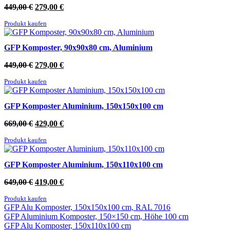
Ursprünglicher
Aktueller
449,00
€
279,00
€
Preis
Preis
Produkt kaufen
war:
ist:
449,00 €
279,00 €.
GFP Komposter, 90x90x80 cm, Aluminium
Ursprünglicher
Aktueller
449,00
€
279,00
€
Preis
Preis
Produkt kaufen
war:
ist:
449,00 €
279,00 €.
GFP Komposter Aluminium, 150x150x100 cm
Ursprünglicher
Aktueller
669,00
€
429,00
€
Preis
Preis
Produkt kaufen
war:
ist:
669,00 €
429,00 €.
GFP Komposter Aluminium, 150x110x100 cm
Ursprünglicher
Aktueller
649,00
€
419,00
€
Preis
Preis
Produkt kaufen
war:
ist:
GFP Alu Komposter, 150x150x100 cm, RAL 7016
649,00 €
419,00 €.
GFP Aluminium Komposter, 150×150 cm, Höhe 100 cm
GFP Alu Komposter, 150x110x100 cm