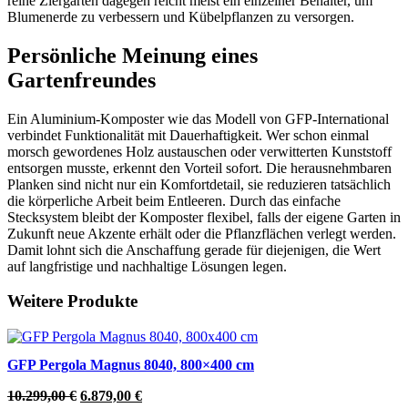
reine Ziergärten dagegen reicht meist ein einzelner Behälter, um
Blumenerde zu verbessern und Kübelpflanzen zu versorgen.
Persönliche Meinung eines
Gartenfreundes
Ein Aluminium-Komposter wie das Modell von GFP-International
verbindet Funktionalität mit Dauerhaftigkeit. Wer schon einmal
morsch gewordenes Holz austauschen oder verwitterten Kunststoff
entsorgen musste, erkennt den Vorteil sofort. Die herausnehmbaren
Planken sind nicht nur ein Komfortdetail, sie reduzieren tatsächlich
die körperliche Arbeit beim Entleeren. Durch das einfache
Stecksystem bleibt der Komposter flexibel, falls der eigene Garten in
Zukunft neue Akzente erhält oder die Pflanzflächen verlegt werden.
Damit lohnt sich die Anschaffung gerade für diejenigen, die Wert
auf langfristige und nachhaltige Lösungen legen.
Weitere Produkte
GFP Pergola Magnus 8040, 800×400 cm
Ursprünglicher
Aktueller
10.299,00
€
6.879,00
€