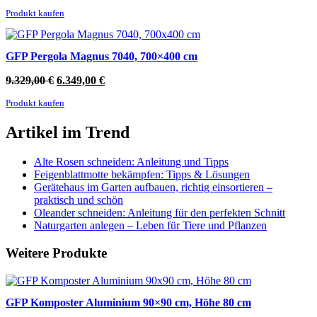
Preis
Preis
Produkt kaufen
war:
ist:
10.299,00 €
6.879,00 €.
GFP Pergola Magnus 7040, 700×400 cm
Ursprünglicher
Aktueller
9.329,00
€
6.349,00
€
Preis
Preis
Produkt kaufen
war:
ist:
9.329,00 €
6.349,00 €.
Artikel im Trend
Alte Rosen schneiden: Anleitung und Tipps
Feigenblattmotte bekämpfen: Tipps & Lösungen
Gerätehaus im Garten aufbauen, richtig einsortieren –
praktisch und schön
Oleander schneiden: Anleitung für den perfekten Schnitt
Naturgarten anlegen – Leben für Tiere und Pflanzen
Weitere Produkte
GFP Komposter Aluminium 90×90 cm, Höhe 80 cm