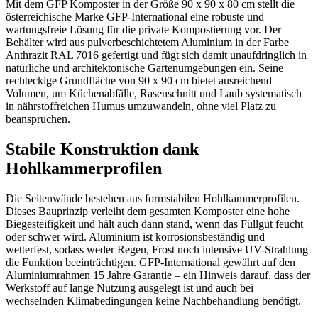
Mit dem GFP Komposter in der Größe 90 x 90 x 80 cm stellt die
österreichische Marke GFP-International eine robuste und
wartungsfreie Lösung für die private Kompostierung vor. Der
Behälter wird aus pulverbeschichtetem Aluminium in der Farbe
Anthrazit RAL 7016 gefertigt und fügt sich damit unaufdringlich in
natürliche und architektonische Gartenumgebungen ein. Seine
rechteckige Grundfläche von 90 x 90 cm bietet ausreichend
Volumen, um Küchenabfälle, Rasenschnitt und Laub systematisch
in nährstoffreichen Humus umzuwandeln, ohne viel Platz zu
beanspruchen.
Stabile Konstruktion dank
Hohlkammerprofilen
Die Seitenwände bestehen aus formstabilen Hohlkammerprofilen.
Dieses Bauprinzip verleiht dem gesamten Komposter eine hohe
Biegesteifigkeit und hält auch dann stand, wenn das Füllgut feucht
oder schwer wird. Aluminium ist korrosionsbeständig und
wetterfest, sodass weder Regen, Frost noch intensive UV-Strahlung
die Funktion beeinträchtigen. GFP-International gewährt auf den
Aluminiumrahmen 15 Jahre Garantie – ein Hinweis darauf, dass der
Werkstoff auf lange Nutzung ausgelegt ist und auch bei
wechselnden Klimabedingungen keine Nachbehandlung benötigt.