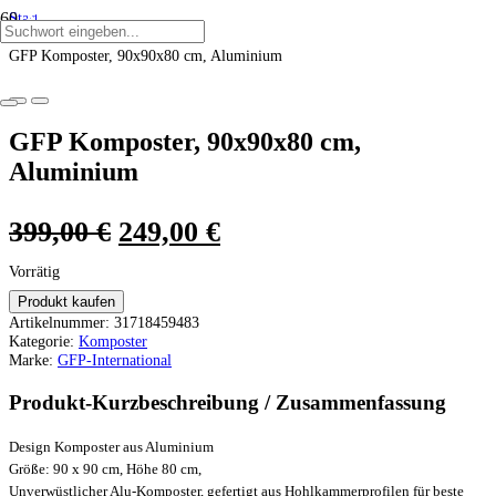
Start
ANGEBOT!
ANGEBOT!
ANGEBOT!
ANGEBOT!
ANGEBOT!
ANGEBOT!
/
GFP Komposter, 90x90x80 cm, Aluminium
GFP Komposter, 90x90x80 cm,
Aluminium
Ursprünglicher
Aktueller
399,00
€
249,00
€
Preis
Preis
Vorrätig
war:
ist:
Produkt kaufen
Artikelnummer:
31718459483
399,00 €
249,00 €.
Kategorie:
Komposter
Marke:
GFP-International
Produkt-Kurzbeschreibung / Zusammenfassung
Design Komposter aus Aluminium
Größe: 90 x 90 cm, Höhe 80 cm,
Unverwüstlicher Alu-Komposter, gefertigt aus Hohlkammerprofilen für beste