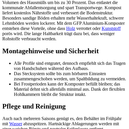
Volumen des Hausmülls um bis zu 30 Prozent. Das entlastet die
kommunale Abfallentsorgung und spart Transportwege. Kompost
liefert kostenlos Nährstoffe und verbessert die Bodenstruktur.
Besonders sandige Böden erhalten mehr Wasserhaltekraft, schwere
Lehmböden werden lockerer. Mit dem GFP Aluminium-Komposter
entstehen diese Vorteile, ohne dass
Holz
verrottet oder
Kunststoff
porös wird. Die lange Haltbarkeit trägt dazu bei, dass weniger
Rohstoffe verbraucht werden.
Montagehinweise und Sicherheit
Alle Profile sind entgratet, dennoch empfiehlt sich das Tragen
von Handschuhen während des Aufbaus.
Das Stecksystem sollte bis zum hörbaren Einrasten
zusammengeschoben werden, um Spaltbildung zu vermeiden.
Bei Frostperioden kann der Komposter befüllt bleiben; das
Material dehnt sich allenfalls minimal aus. Dank der flexiblen
Hohlkammern bleibt die Struktur intakt.
Pflege und Reinigung
Auch nach mehreren Saisons genügt es, den Behälter im Frühjahr
mit
Wasser
abzuspritzen. Hartnäckige Ablagerungen werden mit
einer weichen Bürste und neutraler Seifenlauge entfernt.