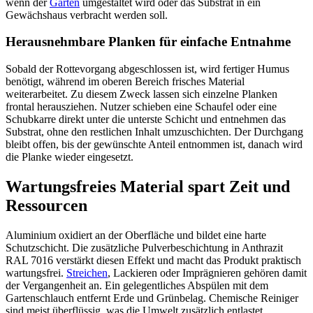
wenn der
Garten
umgestaltet wird oder das Substrat in ein
Gewächshaus verbracht werden soll.
Herausnehmbare Planken für einfache Entnahme
Sobald der Rottevorgang abgeschlossen ist, wird fertiger Humus
benötigt, während im oberen Bereich frisches Material
weiterarbeitet. Zu diesem Zweck lassen sich einzelne Planken
frontal herausziehen. Nutzer schieben eine Schaufel oder eine
Schubkarre direkt unter die unterste Schicht und entnehmen das
Substrat, ohne den restlichen Inhalt umzuschichten. Der Durchgang
bleibt offen, bis der gewünschte Anteil entnommen ist, danach wird
die Planke wieder eingesetzt.
Wartungsfreies Material spart Zeit und
Ressourcen
Aluminium oxidiert an der Oberfläche und bildet eine harte
Schutzschicht. Die zusätzliche Pulverbeschichtung in Anthrazit
RAL 7016 verstärkt diesen Effekt und macht das Produkt praktisch
wartungsfrei.
Streichen
, Lackieren oder Imprägnieren gehören damit
der Vergangenheit an. Ein gelegentliches Abspülen mit dem
Gartenschlauch entfernt Erde und Grünbelag. Chemische Reiniger
sind meist überflüssig, was die Umwelt zusätzlich entlastet.