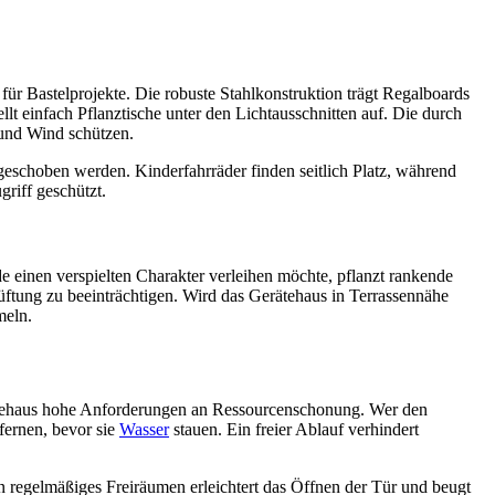
r Bastelprojekte. Die robuste Stahlkonstruktion trägt Regalboards
ellt einfach Pflanztische unter den Lichtausschnitten auf. Die durch
 und Wind schützen.
eschoben werden. Kinderfahrräder finden seitlich Platz, während
riff geschützt.
einen verspielten Charakter verleihen möchte, pflanzt rankende
üftung zu beeinträchtigen. Wird das Gerätehaus in Terrassennähe
meln.
erätehaus hohe Anforderungen an Ressourcenschonung. Wer den
fernen, bevor sie
Wasser
stauen. Ein freier Ablauf verhindert
n regelmäßiges Freiräumen erleichtert das Öffnen der Tür und beugt