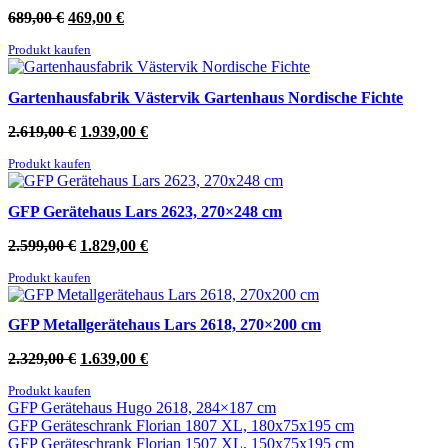
Ursprünglicher
Aktueller
689,00
€
469,00
€
Preis
Preis
Produkt kaufen
war:
ist:
689,00 €
469,00 €.
Gartenhausfabrik Västervik Gartenhaus Nordische Fichte
Ursprünglicher
Aktueller
2.619,00
€
1.939,00
€
Preis
Preis
Produkt kaufen
war:
ist:
2.619,00 €
1.939,00 €.
GFP Gerätehaus Lars 2623, 270×248 cm
Ursprünglicher
Aktueller
2.599,00
€
1.829,00
€
Preis
Preis
Produkt kaufen
war:
ist:
2.599,00 €
1.829,00 €.
GFP Metallgerätehaus Lars 2618, 270×200 cm
Ursprünglicher
Aktueller
2.329,00
€
1.639,00
€
Preis
Preis
Produkt kaufen
war:
ist:
GFP Gerätehaus Hugo 2618, 284×187 cm
2.329,00 €
1.639,00 €.
GFP Geräteschrank Florian 1807 XL, 180x75x195 cm
GFP Geräteschrank Florian 1507 XL, 150x75x195 cm