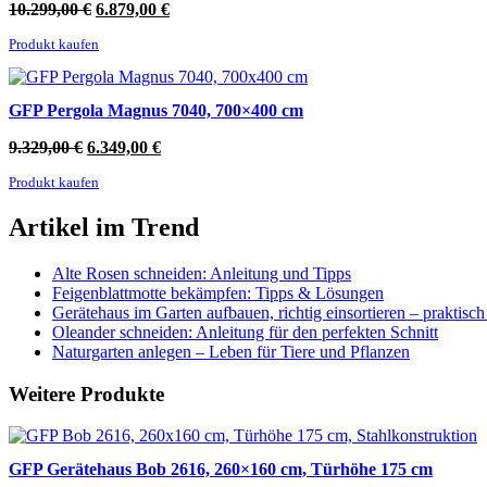
Ursprünglicher
Aktueller
10.299,00
€
6.879,00
€
Preis
Preis
Produkt kaufen
war:
ist:
10.299,00 €
6.879,00 €.
GFP Pergola Magnus 7040, 700×400 cm
Ursprünglicher
Aktueller
9.329,00
€
6.349,00
€
Preis
Preis
Produkt kaufen
war:
ist:
9.329,00 €
6.349,00 €.
Artikel im Trend
Alte Rosen schneiden: Anleitung und Tipps
Feigenblattmotte bekämpfen: Tipps & Lösungen
Gerätehaus im Garten aufbauen, richtig einsortieren – praktisc
Oleander schneiden: Anleitung für den perfekten Schnitt
Naturgarten anlegen – Leben für Tiere und Pflanzen
Weitere Produkte
GFP Gerätehaus Bob 2616, 260×160 cm, Türhöhe 175 cm