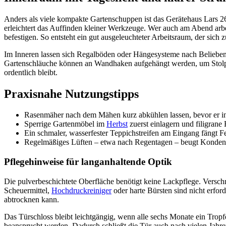
Anders als viele kompakte Gartenschuppen ist das Gerätehaus Lars 262
erleichtert das Auffinden kleiner Werkzeuge. Wer auch am Abend ar
befestigen. So entsteht ein gut ausgeleuchteter Arbeitsraum, der sic
Im Inneren lassen sich Regalböden oder Hängesysteme nach Belieben e
Gartenschläuche können an Wandhaken aufgehängt werden, um Stolper
ordentlich bleibt.
Praxisnahe Nutzungstipps
Rasenmäher nach dem Mähen kurz abkühlen lassen, bevor er in
Sperrige Gartenmöbel im
Herbst
zuerst einlagern und filigra
Ein schmaler, wasserfester Teppichstreifen am Eingang fängt Fe
Regelmäßiges Lüften – etwa nach Regentagen – beugt Kondenswas
Pflegehinweise für langanhaltende Optik
Die pulverbeschichtete Oberfläche benötigt keine Lackpflege. Versc
Scheuermittel,
Hochdruckreiniger
oder harte Bürsten sind nicht erfor
abtrocknen kann.
Das Türschloss bleibt leichtgängig, wenn alle sechs Monate ein Trop
beansprucht werden. Dadurch schließt die Tür auch nach vielen Jahre