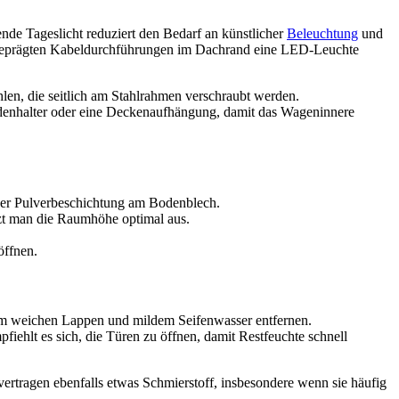
ende Tageslicht reduziert den Bedarf an künstlicher
Beleuchtung
und
orgeprägten Kabeldurchführungen im Dachrand eine LED-Leuchte
len, die seitlich am Stahlrahmen verschraubt werden.
odenhalter oder eine Deckenaufhängung, damit das Wageninnere
der Pulverbeschichtung am Bodenblech.
zt man die Raumhöhe optimal aus.
öffnen.
nem weichen Lappen und mildem Seifenwasser entfernen.
iehlt es sich, die Türen zu öffnen, damit Restfeuchte schnell
ertragen ebenfalls etwas Schmierstoff, insbesondere wenn sie häufig