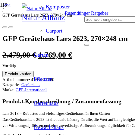
Start
ANGEBOT!
ANGEBOT!
ANGEBOT!
ANGEBOT!
ANGEBOT!
ANGEBOT!
Komposter
/
Rasendünger Ratgeber
GFP Gerätehaus Lars 2623, 270×248 cm
Natur Allianz
Carport
GFP Gerätehaus Lars 2623, 270×248 cm
Ursprünglicher
Aktueller
2.479,00
€
1.769,00
€
Garten
Preis
Preis
Vorrätig
war:
ist:
Produkt kaufen
Pflanzen
Artikelnummer:
41688317760
2.479,00 €
1.769,00 €.
Kategorie:
Gerätehaus
Marke:
GFP-International
Produkt-Kurzbeschreibung / Zusammenfassung
Gartenhaus
Lars 2618 – Robustes und vielseitiges Gerätehaus für Ihren Garten
Das Gerätehaus Lars 2623 ist die ideale Lösung für alle, die Wert auf Langlebigk
vor Witterungseinflüssen und eine zuverlässige Aufbewahrungsmöglichkeit für Ga
Gewächshaus