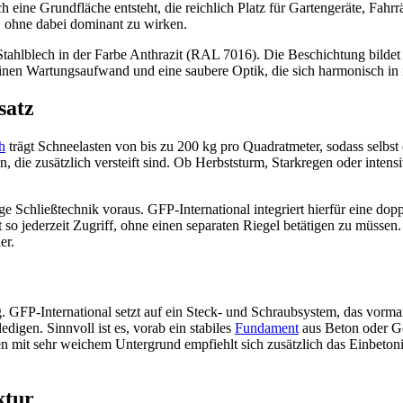
 eine Grundfläche entsteht, die reichlich Platz für Gartengeräte, Fah
n, ohne dabei dominant zu wirken.
Stahlblech in der Farbe Anthrazit (RAL 7016). Die Beschichtung bildet
einen Wartungsaufwand und eine saubere Optik, die sich harmonisch in 
satz
h
trägt Schneelasten von bis zu 200 kg pro Quadratmeter, sodass selbst
en, die zusätzlich versteift sind. Ob Herbststurm, Starkregen oder int
e Schließtechnik voraus. GFP-International integriert hierfür eine dopp
so jederzeit Zugriff, ohne einen separaten Riegel betätigen zu müssen
er.
FP-International setzt auf ein Steck- und Schraubsystem, das vormar
gen. Sinnvoll ist es, vorab ein stabiles
Fundament
aus Beton oder G
en mit sehr weichem Untergrund empfiehlt sich zusätzlich das Einbet
ktur