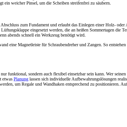
t ein weicher Pinsel, um die Scheiben streifenfrei zu säubern.
en Abschluss zum Fundament und erlaubt das Einlegen einer Holz- oder
e Lüftungsklappe eingesetzt werden, die an heißen Sommertagen die Te
n abends schnell ein Werkzeug benötigt wird.
nd eine Magnetleiste für Schraubendreher und Zangen. So entstehen grif
nur funktional, sondern auch flexibel einsetzbar sein kann. Wer seinen
t etwas
Planung
lassen sich individuelle Aufbewahrungslösungen realis
 werden, um Regale und Wandhaken entsprechend zu positionieren. Auf d