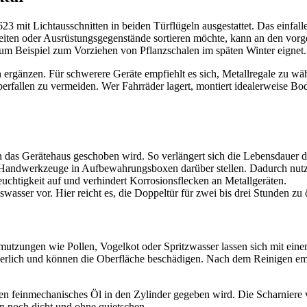
3 mit Lichtausschnitten in beiden Türflügeln ausgestattet. Das einfall
beiten oder Ausrüstungsgegenstände sortieren möchte, kann an den v
h zum Beispiel zum Vorziehen von Pflanzschalen im späten Winter eignet.
rgänzen. Für schwerere Geräte empfiehlt es sich, Metallregale zu wäh
fallen zu vermeiden. Wer Fahrräder lagert, montiert idealerweise B
 das Gerätehaus geschoben wird. So verlängert sich die Lebensdauer 
ne Handwerkzeuge in Aufbewahrungsboxen darüber stellen. Dadurch nut
uchtigkeit auf und verhindert Korrosionsflecken an Metallgeräten.
ser vor. Hier reicht es, die Doppeltür für zwei bis drei Stunden zu 
hmutzungen wie Pollen, Vogelkot oder Spritzwasser lassen sich mit ei
derlich und können die Oberfläche beschädigen. Nach dem Reinigen empf
fen feinmechanisches Öl in den Zylinder gegeben wird. Die Scharniere v
n noch dicht und ohne quietschen.