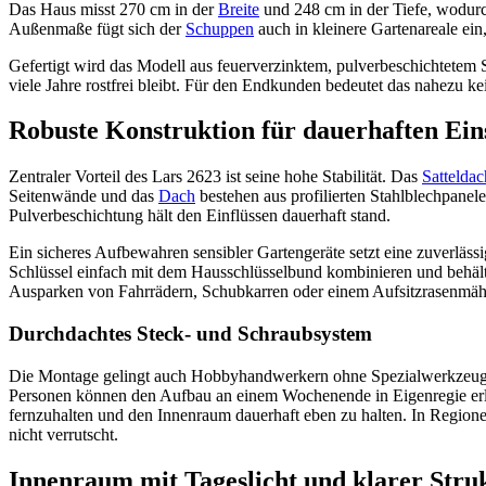
Das Haus misst 270 cm in der
Breite
und 248 cm in der Tiefe, wodurch
Außenmaße fügt sich der
Schuppen
auch in kleinere Gartenareale ei
Gefertigt wird das Modell aus feuerverzinktem, pulverbeschichtetem 
viele Jahre rostfrei bleibt. Für den Endkunden bedeutet das nahezu k
Robuste Konstruktion für dauerhaften Ein
Zentraler Vorteil des Lars 2623 ist seine hohe Stabilität. Das
Satteldac
Seitenwände und das
Dach
bestehen aus profilierten Stahlblechpanel
Pulverbeschichtung hält den Einflüssen dauerhaft stand.
Ein sicheres Aufbewahren sensibler Gartengeräte setzt eine zuverlässig
Schlüssel einfach mit dem Hausschlüsselbund kombinieren und behält 
Ausparken von Fahrrädern, Schubkarren oder einem Aufsitzrasenmäh
Durchdachtes Steck- und Schraubsystem
Die Montage gelingt auch Hobbyhandwerkern ohne Spezialwerkzeug. G
Personen können den Aufbau an einem Wochenende in Eigenregie erledi
fernzuhalten und den Innenraum dauerhaft eben zu halten. In Region
nicht verrutscht.
Innenraum mit Tageslicht und klarer Stru