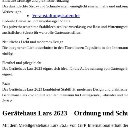
Einfache Montage und praktische Nutzung
Das durchdachte Steck- und Schraubsystem ermöglicht eine schnelle und unkompl
Werkzeugen.
Veranstaltungskalender
Robuste Bauweise und zuverlässiger Schutz
Das pulverbeschichtete Stahlblech schützt zuverlässig vor Rost und Witterungsei
zusätzlichen Schutz für wertvolle Gartenutensilien.
Natürliches Licht und modernes Design
Die integrierten Lichtausschnitte in den Türen lassen Tageslicht in den Innenra
einfügt.
Flexibel und pflegeleicht
Das Gerätehaus Lars 2623 eignet sich ideal für die Aufbewahrung von Gartengeräte
eignet.
Fazit
Das Gerätehaus Lars 2623 kombiniert Stabilität, modernes Design und praktische 
Gerätehaus Lars 2623 bietet stabilen Stauraum für Gartengeräte, Fahrräder und me
Jetzt e
Gerätehaus Lars 2623 – Ordnung und Sch
Mit dem Metallgerätehaus Lars 2623 von GFP-International erhält der