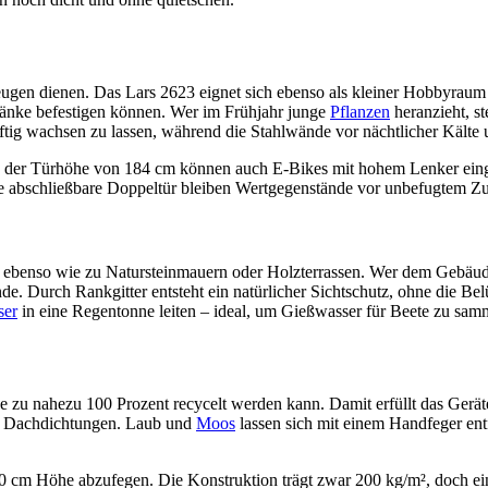
en dienen. Das Lars 2623 eignet sich ebenso als kleiner Hobbyraum fü
änke befestigen können. Wer im Frühjahr junge
Pflanzen
heranzieht, st
äftig wachsen zu lassen, während die Stahlwände vor nächtlicher Kälte
nk der Türhöhe von 184 cm können auch E-Bikes mit hohem Lenker eing
 abschließbare Doppeltür bleiben Wertgegenstände vor unbefugtem Zug
 ebenso wie zu Natursteinmauern oder Holzterrassen. Wer dem Gebäude 
e. Durch Rankgitter entsteht ein natürlicher Sichtschutz, ohne die Bel
ser
in eine Regentonne leiten – ideal, um Gießwasser für Beete zu sam
ende zu nahezu 100 Prozent recycelt werden kann. Damit erfüllt das G
die Dachdichtungen. Laub und
Moos
lassen sich mit einem Handfeger ent
20 cm Höhe abzufegen. Die Konstruktion trägt zwar 200 kg/m², doch ei