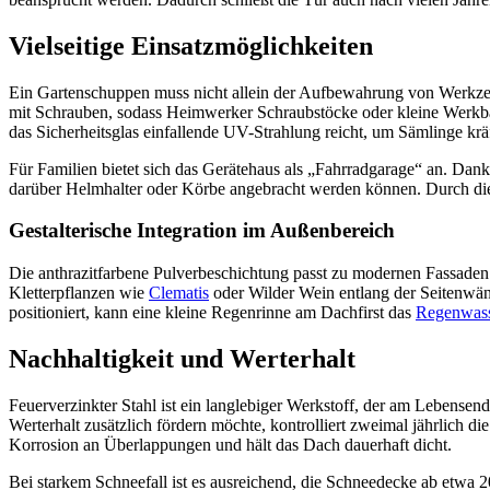
Vielseitige Einsatzmöglichkeiten
Ein Gartenschuppen muss nicht allein der Aufbewahrung von Werkzeug
mit Schrauben, sodass Heimwerker Schraubstöcke oder kleine Werkb
das Sicherheitsglas einfallende UV-Strahlung reicht, um Sämlinge kr
Für Familien bietet sich das Gerätehaus als „Fahrradgarage“ an. Da
darüber Helmhalter oder Körbe angebracht werden können. Durch die
Gestalterische Integration im Außenbereich
Die anthrazitfarbene Pulverbeschichtung passt zu modernen Fassaden
Kletterpflanzen wie
Clematis
oder Wilder Wein entlang der Seitenwänd
positioniert, kann eine kleine Regenrinne am Dachfirst das
Regenwas
Nachhaltigkeit und Werterhalt
Feuerverzinkter Stahl ist ein langlebiger Werkstoff, der am Lebens
Werterhalt zusätzlich fördern möchte, kontrolliert zweimal jährlich 
Korrosion an Überlappungen und hält das Dach dauerhaft dicht.
Bei starkem Schneefall ist es ausreichend, die Schneedecke ab etwa 