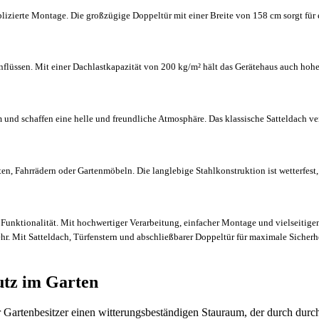
izierte Montage. Die großzügige Doppeltür mit einer Breite von 158 cm sorgt für
nflüssen. Mit einer Dachlastkapazität von 200 kg/m² hält das Gerätehaus auch hohe
um und schaffen eine helle und freundliche Atmosphäre. Das klassische Satteldach v
n, Fahrrädern oder Gartenmöbeln. Die langlebige Stahlkonstruktion ist wetterfest, 
Funktionalität. Mit hochwertiger Verarbeitung, einfacher Montage und vielseitigen
hr. Mit Satteldach, Türfenstern und abschließbarer Doppeltür für maximale Sicherhe
utz im Garten
 Gartenbesitzer einen witterungsbeständigen Stauraum, der durch durch