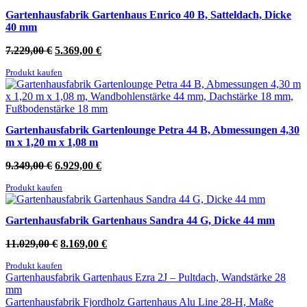
Gartenhausfabrik Gartenhaus Enrico 40 B, Satteldach, Dicke
40 mm
Ursprünglicher
Aktueller
7.229,00
€
5.369,00
€
Preis
Preis
Produkt kaufen
war:
ist:
7.229,00 €
5.369,00 €.
Gartenhausfabrik Gartenlounge Petra 44 B, Abmessungen 4,30
m x 1,20 m x 1,08 m
Ursprünglicher
Aktueller
9.349,00
€
6.929,00
€
Preis
Preis
Produkt kaufen
war:
ist:
9.349,00 €
6.929,00 €.
Gartenhausfabrik Gartenhaus Sandra 44 G, Dicke 44 mm
Ursprünglicher
Aktueller
11.029,00
€
8.169,00
€
Preis
Preis
Produkt kaufen
war:
ist:
Gartenhausfabrik Gartenhaus Ezra 2J – Pultdach, Wandstärke 28
11.029,00 €
8.169,00 €.
mm
Gartenhausfabrik Fjordholz Gartenhaus Alu Line 28-H, Maße