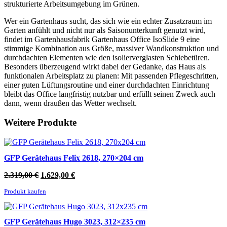
strukturierte Arbeitsumgebung im Grünen.
Wer ein Gartenhaus sucht, das sich wie ein echter Zusatzraum im
Garten anfühlt und nicht nur als Saisonunterkunft genutzt wird,
findet im Gartenhausfabrik Gartenhaus Office IsoSlide 9 eine
stimmige Kombination aus Größe, massiver Wandkonstruktion und
durchdachten Elementen wie den isolierverglasten Schiebetüren.
Besonders überzeugend wirkt dabei der Gedanke, das Haus als
funktionalen Arbeitsplatz zu planen: Mit passenden Pflegeschritten,
einer guten Lüftungsroutine und einer durchdachten Einrichtung
bleibt das Office langfristig nutzbar und erfüllt seinen Zweck auch
dann, wenn draußen das Wetter wechselt.
Weitere Produkte
GFP Gerätehaus Felix 2618, 270×204 cm
Ursprünglicher
Aktueller
2.319,00
€
1.629,00
€
Preis
Preis
Produkt kaufen
war:
ist:
2.319,00 €
1.629,00 €.
GFP Gerätehaus Hugo 3023, 312×235 cm