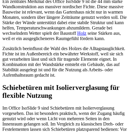
Ein zentrales Merkmal des Office IsoSlide 9 ist die 44 mm starke
Wandkonstruktion aus massiver nordischer Fichte. Diese massive
Bauweise ist relevant, wenn das Gartenhaus nicht nur in warmen
Monaten, sondern über längere Zeiträume genutzt werden soll. Die
Stärke der Wände unterstützt dabei eine stabile Struktur und kann
helfen, Temperaturschwankungen abzumildern. Gerade bei
wechselndem Wetter spielt der Baustoff
Holz
seine Stärken aus,
weil er ein ausgeglicheneres Raumgefühl fördern kann.
Zusätzlich beeinflusst die Wahl des Holzes die Alltagstauglichkeit.
Fichte ist im Außenbereich ein bewährter Werkstoff, weil sie sich
gut verarbeiten lässt und sich für tragende Elemente eignet. In
Kombination mit der Wandstärke entsteht ein Gebäude, das auf
Stabilität ausgelegt ist und für die Nutzung als Arbeits- oder
Aufenthaltsraum gedacht ist.
Schiebetüren mit Isolierverglasung für
flexible Nutzung
Im Office IsoSlide 9 sind Schiebetüren mit Isolierverglasung
vorgesehen. Das ist besonders praktisch, wenn der Zugang häufig
genutzt wird oder wenn Licht von mehreren Seiten in den
Innenraum gelangen soll. Im Vergleich zu klassischen Dreh- oder
Festelementen lassen sich Schiebetüren platzsparend bedienen: Vor