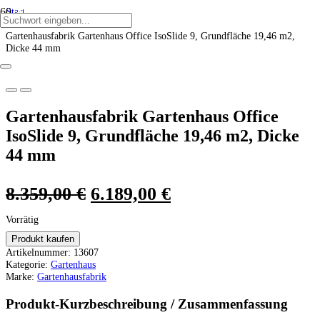
Start
ANGEBOT!
ANGEBOT!
ANGEBOT!
ANGEBOT!
ANGEBOT!
ANGEBOT!
/
Gartenhausfabrik Gartenhaus Office IsoSlide 9, Grundfläche 19,46 m2,
Dicke 44 mm
Gartenhausfabrik Gartenhaus Office
IsoSlide 9, Grundfläche 19,46 m2, Dicke
44 mm
Ursprünglicher
Aktueller
8.359,00
€
6.189,00
€
Preis
Preis
Vorrätig
war:
ist:
Produkt kaufen
Artikelnummer:
13607
8.359,00 €
6.189,00 €.
Kategorie:
Gartenhaus
Marke:
Gartenhausfabrik
Produkt-Kurzbeschreibung / Zusammenfassung