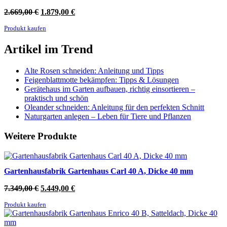
Ursprünglicher
Aktueller
2.669,00
€
1.879,00
€
Preis
Preis
Produkt kaufen
war:
ist:
2.669,00 €
1.879,00 €.
Artikel im Trend
Alte Rosen schneiden: Anleitung und Tipps
Feigenblattmotte bekämpfen: Tipps & Lösungen
Gerätehaus im Garten aufbauen, richtig einsortieren –
praktisch und schön
Oleander schneiden: Anleitung für den perfekten Schnitt
Naturgarten anlegen – Leben für Tiere und Pflanzen
Weitere Produkte
Gartenhausfabrik Gartenhaus Carl 40 A, Dicke 40 mm
Ursprünglicher
Aktueller
7.349,00
€
5.449,00
€
Preis
Preis
Produkt kaufen
war:
ist:
7.349,00 €
5.449,00 €.