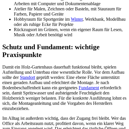
Arbeiten mit Computer und Dokumentenablage
Atelier für Malen, Zeichnen oder Basteln, mit Stauraum für
Farben, Papiere und Geräte
Hobbyraum für Sportgeräte im
Winter
, Werkbank, Modellbau
oder als ruhige Ecke für Projekte
Rückzugsort im Grünen, wenn ein eigener Raum für Lesen,
Musik oder Arbeit benötigt wird
Schutz und Fundament: wichtige
Praxispunkte
Damit ein Holz-Gartenhaus dauerhaft funktional bleibt, spielen
Aufstellung und Unterbau eine wesentliche Rolle. Vor dem Aufbau
sollte der
Standort
geprüft werden: Eine ebene Fläche unterstützt
einen geraden Aufbau und erleichtert die Montage. Je nach
Bodenbeschaffenheit kann ein geeignetes
Fundament
erforderlich
sein, damit Spritzwasser und aufsteigende Feuchtigkeit den
Holzbereich weniger belasten. Für die konkrete Ausführung lohnt es
sich, die Montageanleitung und die Vorgaben des Herstellers
einzubeziehen.
Im Alltag ist außerdem wichtig, dass der Zugang frei bleibt. Wer das
Office als Arbeitsraum nutzt, profitiert davon, wenn ein klarer Weg
zum Eingang angelegt wird. Das erleichtert das tägliche Öffnen und