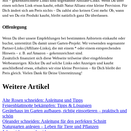
Mit * gekennzeichnete Links sind sogenannte Affiliate-Links. Wenn Du über
einen solchen Link etwas kaufst, erhält Natur Allianz eine kleine Provision. Für
Dich ändert sich am Preis nichts – Du zahlst also keinen Cent mehr. Ob, wann
und wo Du ein Produkt kaufst, bleibt natürlich ganz Dir überlassen.
Offenlegung
Wenn Du über unsere Empfehlungen bei bestimmten Anbietern einkaufst oder
buchst, unterstützt Du damit unser Garten-Projekt. Wir verwenden sogenannte
Partner-Links (Affiliate-Links), die mit einem * oder einem entsprechenden
Hinweis – z. B. auf Amazon – gekennzeichnet sind.
Zusätzlich finanziert sich diese Webseite teilweise über eingeblendete
Werbeanzeigen. Klickst Du auf solche Links oder Anzeigen und kaufst
anschließend etwas, erhalten wir eine kleine Provision – für Dich bleibt der
Preis gleich. Vielen Dank für Deine Unterstützung!
Weitere Artikel
Alte Rosen schneiden: Anleitung und Tipps
Feigenblattmotte bekämpfen: Tipps & Lösungen
Gerätehaus im Garten aufbauen, richtig einsortieren – praktisch und
schön
Oleander schneiden: Anleitung für den perfekten Schnitt
Naturgarten anlegen – Leben für Tiere und Pflanzen