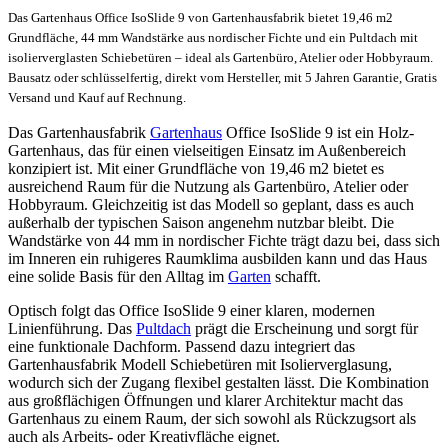
Das Gartenhaus Office IsoSlide 9 von Gartenhausfabrik bietet 19,46 m2
Grundfläche, 44 mm Wandstärke aus nordischer Fichte und ein Pultdach mit
isolierverglasten Schiebetüren – ideal als Gartenbüro, Atelier oder Hobbyraum.
Bausatz oder schlüsselfertig, direkt vom Hersteller, mit 5 Jahren Garantie, Gratis
Versand und Kauf auf Rechnung.
Das Gartenhausfabrik
Gartenhaus
Office IsoSlide 9 ist ein Holz-
Gartenhaus, das für einen vielseitigen Einsatz im Außenbereich
konzipiert ist. Mit einer Grundfläche von 19,46 m2 bietet es
ausreichend Raum für die Nutzung als Gartenbüro, Atelier oder
Hobbyraum. Gleichzeitig ist das Modell so geplant, dass es auch
außerhalb der typischen Saison angenehm nutzbar bleibt. Die
Wandstärke von 44 mm in nordischer Fichte trägt dazu bei, dass sich
im Inneren ein ruhigeres Raumklima ausbilden kann und das Haus
eine solide Basis für den Alltag im
Garten
schafft.
Optisch folgt das Office IsoSlide 9 einer klaren, modernen
Linienführung. Das
Pultdach
prägt die Erscheinung und sorgt für
eine funktionale Dachform. Passend dazu integriert das
Gartenhausfabrik Modell Schiebetüren mit Isolierverglasung,
wodurch sich der Zugang flexibel gestalten lässt. Die Kombination
aus großflächigen Öffnungen und klarer Architektur macht das
Gartenhaus zu einem Raum, der sich sowohl als Rückzugsort als
auch als Arbeits- oder Kreativfläche eignet.