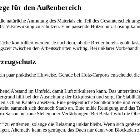
ege für den Außenbereich
t die natürliche Anmutung des Materials ein Teil des Gesamterscheinungs
d UV-Einwirkung zu schützen. Eine passende Holzschutz-Lösung kann a
fläche kontrolliert werden. Je nachdem, ob die Bretter bereits geölt, l
zeit zwischen den Arbeitsschritten wichtig. Bei unklarer Vorbehandlung
rzeugschutz
fen ein paar praktische Hinweise. Gerade bei Holz-Carports entscheidet
chend Abstand im Umfeld, damit Luft zirkulieren kann. Das unterstütz
ergrund hilft bei der Ausrichtung der Eckpfosten und sorgt für Stabilitä
 sich an Kanten absetzen. Eine gelegentliche Sichtkontrolle und vorsi
eht, sammelt sich dennoch Staub an. Eine milde Reinigung und das Tr
ro Saison auf raue Stellen oder Verfärbungen. Bei Bedarf wird die Ob
h“ zu entfernen, solange die Belastung unklar bleibt. Wenn sich größe
igen. Alternativ kann es genügen, das Dach nur dann von Blockaden zu