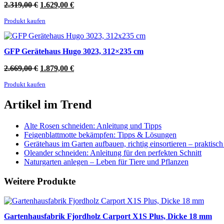
Ursprünglicher
Aktueller
2.319,00
€
1.629,00
€
Preis
Preis
Produkt kaufen
war:
ist:
2.319,00 €
1.629,00 €.
GFP Gerätehaus Hugo 3023, 312×235 cm
Ursprünglicher
Aktueller
2.669,00
€
1.879,00
€
Preis
Preis
Produkt kaufen
war:
ist:
2.669,00 €
1.879,00 €.
Artikel im Trend
Alte Rosen schneiden: Anleitung und Tipps
Feigenblattmotte bekämpfen: Tipps & Lösungen
Gerätehaus im Garten aufbauen, richtig einsortieren – praktisc
Oleander schneiden: Anleitung für den perfekten Schnitt
Naturgarten anlegen – Leben für Tiere und Pflanzen
Weitere Produkte
Gartenhausfabrik Fjordholz Carport X1S Plus, Dicke 18 mm