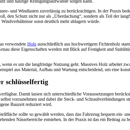
hmutz und häufige Reinigungsaufwände sorgen kann.
nee- und Windlasten zuverlässig zu berücksichtigen. In der Praxis bed
voll, den Schutz nicht nur als „Überdachung“, sondern als Teil der lang
 Windverhältnisse sonst deutlich mehr ablagern würde.
das verwendete
Holz
ausschließlich aus hochwertigem Fichtenholz sta
au diese Eigenschaften werden mit Blick auf Festigkeit und Stabilit
 wenn es um die langfristige Nutzung geht. Massives Holz arbeitet zwar 
nspiel aus Material, Aufbau und Wartung entscheidend, um eine konsta
 schlüsselfertig
 verfügbar. Damit lassen sich unterschiedliche Voraussetzungen berücksi
selbst vorzunehmen und dabei die Steck- und Schraubverbindungen struk
gene Bauzeit reduziert wird.
tellfläche sollte so gewählt werden, dass das Fahrzeug bequem ein- und
henden Nässebereiche entstehen. In der Praxis ist das ein Beitrag zu b