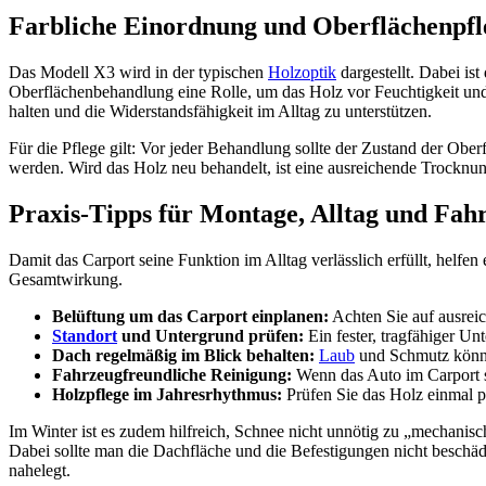
Farbliche Einordnung und Oberflächenpfl
Das Modell X3 wird in der typischen
Holzoptik
dargestellt. Dabei is
Oberflächenbehandlung eine Rolle, um das Holz vor Feuchtigkeit un
halten und die Widerstandsfähigkeit im Alltag zu unterstützen.
Für die Pflege gilt: Vor jeder Behandlung sollte der Zustand der Ober
werden. Wird das Holz neu behandelt, ist eine ausreichende Trocknungs
Praxis-Tipps für Montage, Alltag und Fah
Damit das Carport seine Funktion im Alltag verlässlich erfüllt, hel
Gesamtwirkung.
Belüftung um das Carport einplanen:
Achten Sie auf ausrei
Standort
und Untergrund prüfen:
Ein fester, tragfähiger Unt
Dach regelmäßig im Blick behalten:
Laub
und Schmutz können
Fahrzeugfreundliche Reinigung:
Wenn das Auto im Carport st
Holzpflege im Jahresrhythmus:
Prüfen Sie das Holz einmal p
Im Winter ist es zudem hilfreich, Schnee nicht unnötig zu „mechanisc
Dabei sollte man die Dachfläche und die Befestigungen nicht beschäd
nahelegt.