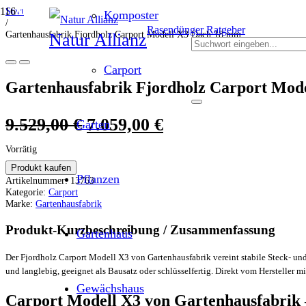
Start
ANGEBOT!
ANGEBOT!
ANGEBOT!
ANGEBOT!
ANGEBOT!
ANGEBOT!
Komposter
/
Rasendünger Ratgeber
Gartenhausfabrik Fjordholz Carport Modell X3 Dach 18 mm
Natur Allianz
Carport
Gartenhausfabrik Fjordholz Carport Mod
Ursprünglicher
Aktueller
9.529,00
€
7.059,00
€
Garten
Preis
Preis
Vorrätig
war:
ist:
Produkt kaufen
Pflanzen
Artikelnummer:
13763
9.529,00 €
7.059,00 €.
Kategorie:
Carport
Marke:
Gartenhausfabrik
Produkt-Kurzbeschreibung / Zusammenfassung
Gartenhaus
Der Fjordholz Carport Modell X3 von Gartenhausfabrik vereint stabile Steck- u
und langlebig, geeignet als Bausatz oder schlüsselfertig. Direkt vom Hersteller m
Gewächshaus
Carport Modell X3 von Gartenhausfabrik –