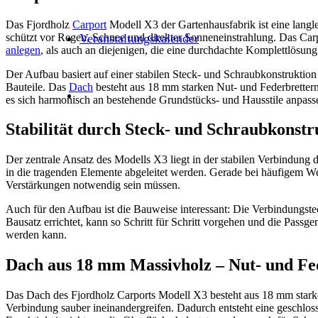
Das Fjordholz
Carport
Modell X3 der Gartenhausfabrik ist eine langle
schützt vor Regen, Schnee und direkter Sonneneinstrahlung. Das Carpo
Veranstaltungskalender
anlegen
, als auch an diejenigen, die eine durchdachte Komplettlösun
Der Aufbau basiert auf einer stabilen Steck- und Schraubkonstruktion
Bauteile. Das
Dach
besteht aus 18 mm starken Nut- und Federbrettern 
es sich harmonisch an bestehende Grundstücks- und Hausstile anpasse
Stabilität durch Steck- und Schraubkonstr
Der zentrale Ansatz des Modells X3 liegt in der stabilen Verbindung
in die tragenden Elemente abgeleitet werden. Gerade bei häufigem Wet
Verstärkungen notwendig sein müssen.
Auch für den Aufbau ist die Bauweise interessant: Die Verbindungstech
Bausatz errichtet, kann so Schritt für Schritt vorgehen und die Passgen
werden kann.
Dach aus 18 mm Massivholz – Nut- und Fe
Das Dach des Fjordholz Carports Modell X3 besteht aus 18 mm starke
Verbindung sauber ineinandergreifen. Dadurch entsteht eine geschlo