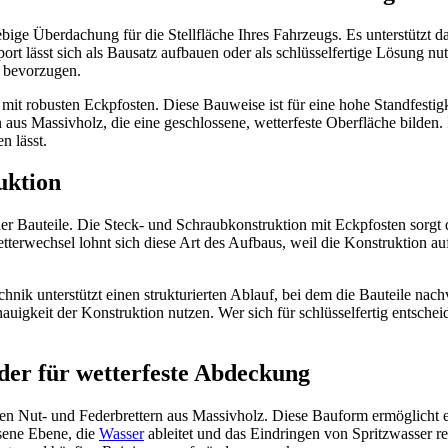
bige Überdachung für die Stellfläche Ihres Fahrzeugs. Es unterstützt da
rt lässt sich als Bausatz aufbauen oder als schlüsselfertige Lösung nu
g bevorzugen.
 mit robusten Eckpfosten. Diese Bauweise ist für eine hohe Standfestig
aus Massivholz, die eine geschlossene, wetterfeste Oberfläche bilden. I
n lässt.
uktion
 der Bauteile. Die Steck- und Schraubkonstruktion mit Eckpfosten sorg
terwechsel lohnt sich diese Art des Aufbaus, weil die Konstruktion au
nik unterstützt einen strukturierten Ablauf, bei dem die Bauteile nach
auigkeit der Konstruktion nutzen. Wer sich für schlüsselfertig entscheid
der für wetterfeste Abdeckung
n Nut- und Federbrettern aus Massivholz. Diese Bauform ermöglicht ei
ssene Ebene, die
Wasser
ableitet und das Eindringen von Spritzwasser re