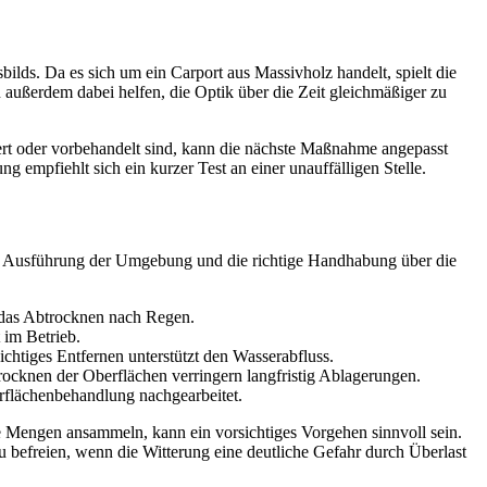
bilds. Da es sich um ein Carport aus Massivholz handelt, spielt die
ußerdem dabei helfen, die Optik über die Zeit gleichmäßiger zu
asiert oder vorbehandelt sind, kann die nächste Maßnahme angepasst
 empfiehlt sich ein kurzer Test an einer unauffälligen Stelle.
 die Ausführung der Umgebung und die richtige Handhabung über die
t das Abtrocknen nach Regen.
t im Betrieb.
chtiges Entfernen unterstützt den Wasserabfluss.
ocknen der Oberflächen verringern langfristig Ablagerungen.
erflächenbehandlung nachgearbeitet.
re Mengen ansammeln, kann ein vorsichtiges Vorgehen sinnvoll sein.
 befreien, wenn die Witterung eine deutliche Gefahr durch Überlast