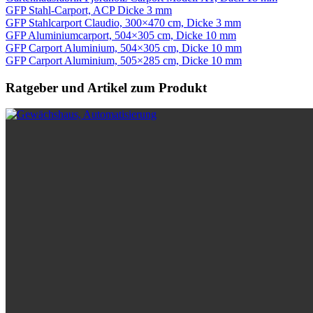
GFP Stahl-Carport, ACP Dicke 3 mm
GFP Stahlcarport Claudio, 300×470 cm, Dicke 3 mm
GFP Aluminiumcarport, 504×305 cm, Dicke 10 mm
GFP Carport Aluminium, 504×305 cm, Dicke 10 mm
GFP Carport Aluminium, 505×285 cm, Dicke 10 mm
Ratgeber und Artikel zum Produkt