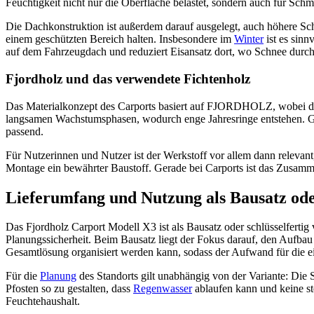
Feuchtigkeit nicht nur die Oberfläche belastet, sondern auch für Sc
Die Dachkonstruktion ist außerdem darauf ausgelegt, auch höhere Sch
einem geschützten Bereich halten. Insbesondere im
Winter
ist es sinn
auf dem Fahrzeugdach und reduziert Eisansatz dort, wo Schnee durch
Fjordholz und das verwendete Fichtenholz
Das Materialkonzept des Carports basiert auf FJORDHOLZ, wobei 
langsamen Wachstumsphasen, wodurch enge Jahresringe entstehen. Gen
passend.
Für Nutzerinnen und Nutzer ist der Werkstoff vor allem dann relevant,
Montage ein bewährter Baustoff. Gerade bei Carports ist das Zusamme
Lieferumfang und Nutzung als Bausatz oder
Das Fjordholz Carport Modell X3 ist als Bausatz oder schlüsselfertig
Planungssicherheit. Beim Bausatz liegt der Fokus darauf, den Aufbau 
Gesamtlösung organisiert werden kann, sodass der Aufwand für die ei
Für die
Planung
des Standorts gilt unabhängig von der Variante: Die S
Pfosten so zu gestalten, dass
Regenwasser
ablaufen kann und keine ste
Feuchtehaushalt.