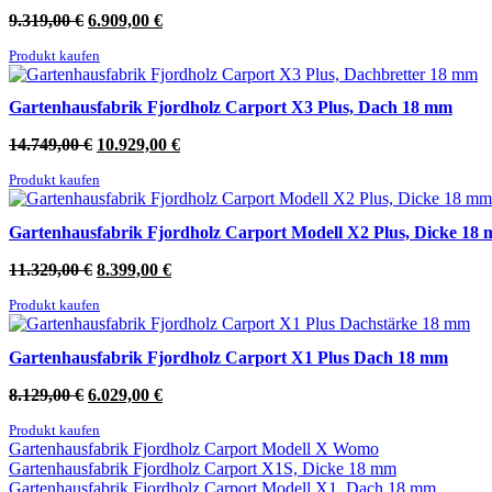
Ursprünglicher
Aktueller
9.319,00
€
6.909,00
€
Preis
Preis
Produkt kaufen
war:
ist:
9.319,00 €
6.909,00 €.
Gartenhausfabrik Fjordholz Carport X3 Plus, Dach 18 mm
Ursprünglicher
Aktueller
14.749,00
€
10.929,00
€
Preis
Preis
Produkt kaufen
war:
ist:
14.749,00 €
10.929,00 €.
Gartenhausfabrik Fjordholz Carport Modell X2 Plus, Dicke 18
Ursprünglicher
Aktueller
11.329,00
€
8.399,00
€
Preis
Preis
Produkt kaufen
war:
ist:
11.329,00 €
8.399,00 €.
Gartenhausfabrik Fjordholz Carport X1 Plus Dach 18 mm
Ursprünglicher
Aktueller
8.129,00
€
6.029,00
€
Preis
Preis
Produkt kaufen
war:
ist:
Gartenhausfabrik Fjordholz Carport Modell X Womo
8.129,00 €
6.029,00 €.
Gartenhausfabrik Fjordholz Carport X1S, Dicke 18 mm
Gartenhausfabrik Fjordholz Carport Modell X1, Dach 18 mm